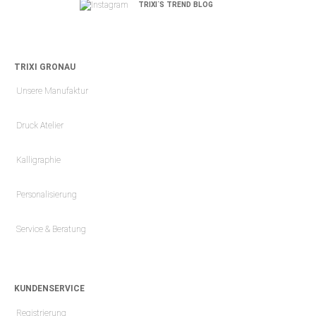
TRIXI´S TREND BLOG
TRIXI GRONAU
Unsere Manufaktur
Druck Atelier
Kalligraphie
Personalisierung
Service & Beratung
KUNDENSERVICE
Registrierung