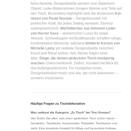
feine Akzente, Designtabletts werden zum Statement-
Objekt, Leder-Bilderrahmen bringen Wärme und Tiefe auf
den Tisch.
Besondere Highlights sind die ikonischen
Koi-
Vasen von Paola Navone
– Designklassiker mit
poetischer Kraft, die jedes Setting veredeln. Ebenso
außergewöhnlich:
Würfelbecher aus feinstem Leder
von Hector Saxe
– spielerischer Luxus für lange
Abende. Schneekugeln mit Buddhamotiv schaffen ruhige,
kontemplative Momente, während
limitierte Kerzen von
Michelle Lamy
als radikale Designobjekte zwischen
Kunst und Ritual wirken.
Alle Stücke folgen einer
Idee:
Dinge, die deinen gedeckten Tisch einzigartig
machen.
Unkonventionell. Zeitlos. Kuratiert mit Blick für
das Außergewöhnliche.
Für Gastgeber:innen,
Designliebhaber:innen und alle, die nicht dekorieren –
sondern inszenieren.
Häufige Fragen zu Tischdekoration
Was umfasst die Kategorie „Zu Tisch" bei Trixi Gronau?
Hier finden Sie alles, was einen gedeckten Tisch schön macht –
Servietten, Tischläufer, Kerzenhalter, Platzteller, Tischkarten und
mehr. Eine kuratierte Auswahl für Alltag und besondere Anlässe.