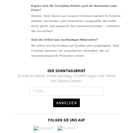
Eignen sich die Tischdeko-Artikel auch für Hochzeiten oder
Feste?
Absolut. Viele Stücke aus unserem Sortiment werden für festliche
Anlässe, Hochzeiten oder Firmenfeiern ausgewählt. Wir helfen
Ihnen gerne, das passende Set zusammenzustellen – schreiben
Sie uns einfach.
Sind die Artikel aus nachhaltigen Materialien?
Wir achten bei der Auswahl auf Qualität und Langlebigkeit. Viele
Produkte stammen von europäischen Herstellern, die auf
verantwortungsvolle Produktion setzen.
DER SONNTAGSBRIEF
Einmal im Monat, immer sonntags: Empfehlungen und Trends
von Corinna Gronau.
ANMELDEN
FOLGEN SIE UNS AUF