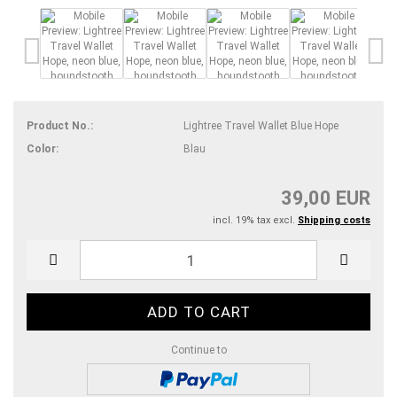
Product No.:
Lightree Travel Wallet Blue Hope
Color:
Blau
39,00 EUR
incl. 19% tax excl.
Shipping costs
Continue to