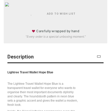
ADD TO WISH LIST
♥
Carefully wrapped by hand
“Every order is a special unboxing moment.”
Description
Lightree Travel Wallet Hope Blue
The Lightree Travel Wallet Hope Blue is a
transparent travel wallet for everyone who wants to
organise their most important documents stylishly
and clearly. The houndstooth pattern in neon blue
sets a graphic accent and gives the wallet a modern,
fresh look.