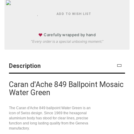
ADD TO WISH LIST
♥
Carefully wrapped by hand
“Every order is a special unboxing moment.”
Description
Caran d'Ache 849 Ballpoint Mosaic
Water Green
The Caran d'Ache 849 ballpoint Water Green is an
icon of Swiss design. Since 1969 the hexagonal
aluminium body has stood for clear lines, precise
function and long lasting quality from the Geneva
manufactory.