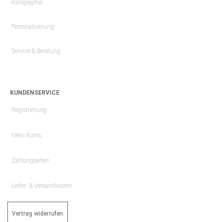
Kalligraphie
Personalisierung
Service & Beratung
KUNDENSERVICE
Registrierung
Mein Konto
Zahlungsarten
Liefer- & Versandkosten
Vertrag widerrufen