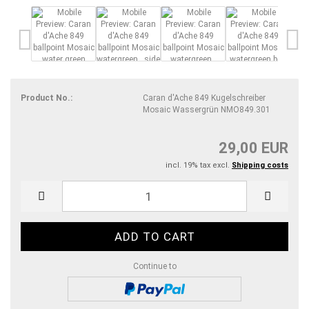
Product No.:
Caran d'Ache 849 Kugelschreiber
Mosaic Wassergrün NMO849.301
29,00 EUR
incl. 19% tax excl.
Shipping costs
Continue to