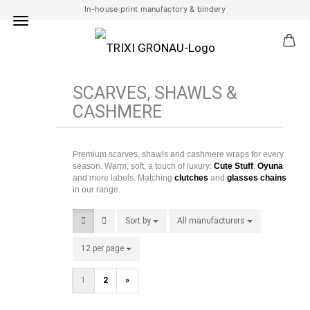
In-house print manufactory & bindery
SCARVES, SHAWLS &
CASHMERE
Premium scarves, shawls and cashmere wraps for every
season. Warm, soft, a touch of luxury:
Cute Stuff
,
Oyuna
and more labels. Matching
clutches
and
glasses chains
in our range.
Sort by
Sort by
All manufacturers
per page
12 per page
per page
1
2
»