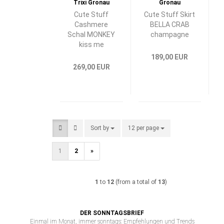
Cute Stuff
Cute Stuff Skirt
Cashmere
BELLA CRAB
Schal MONKEY
champagne
kiss me
189,00 EUR
269,00 EUR
Sort by
Sort by
12 per page
per page
1
2
»
1
to
12
(from a total of
13
)
DER SONNTAGSBRIEF
Einmal im Monat, immer sonntags: Empfehlungen und Trends