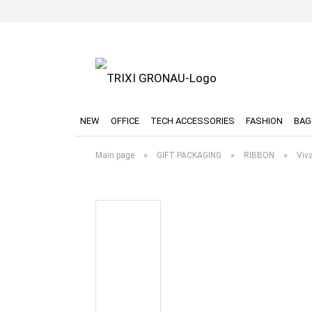
NEW
OFFICE
TECH ACCESSORIES
FASHION
BAG
Main page
»
GIFT PACKAGING
»
RIBBON
»
Viv