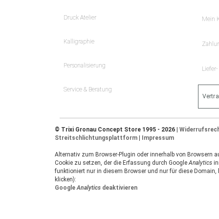
Druck Atelier
Mein 
Kalligraphie
Zahlu
Personalisierung
Liefer
Service & Beratung
Vertr
© Trixi Gronau Concept Store 1995 - 2026 |
Widerrufsrec
Streitschlichtungsplattform
|
Impressum
Alternativ zum Browser-Plugin oder innerhalb von Browsern auf
Cookie zu setzen, der die Erfassung durch Google
Analytics
in
funktioniert nur in diesem Browser und nur für diese Domain,
klicken):
Google
Analytics
deaktivieren