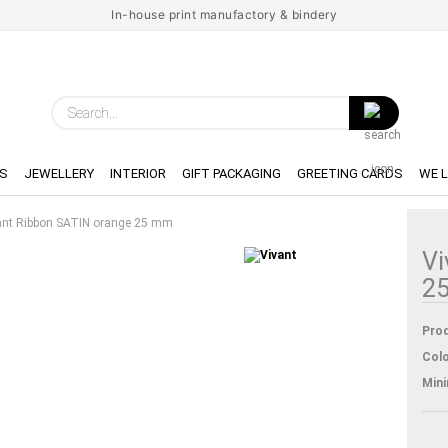
In-house print manufactory & bindery
Search...
S
JEWELLERY
INTERIOR
GIFT PACKAGING
GREETING CARDS
WE 
ant Ribbon SATIN orange 25 mm
Vi
2
Prod
Colo
Min