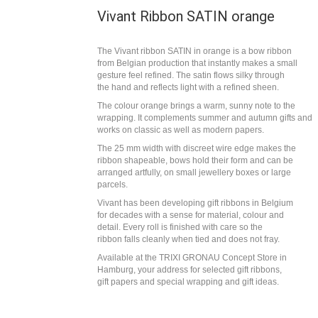
Vivant Ribbon SATIN orange
The Vivant ribbon SATIN in orange is a bow ribbon
from Belgian production that instantly makes a small
gesture feel refined. The satin flows silky through
the hand and reflects light with a refined sheen.
The colour orange brings a warm, sunny note to the
wrapping. It complements summer and autumn gifts and
works on classic as well as modern papers.
The 25 mm width with discreet wire edge makes the
ribbon shapeable, bows hold their form and can be
arranged artfully, on small jewellery boxes or large
parcels.
Vivant has been developing gift ribbons in Belgium
for decades with a sense for material, colour and
detail. Every roll is finished with care so the
ribbon falls cleanly when tied and does not fray.
Available at the TRIXI GRONAU Concept Store in
Hamburg, your address for selected gift ribbons,
gift papers and special wrapping and gift ideas.