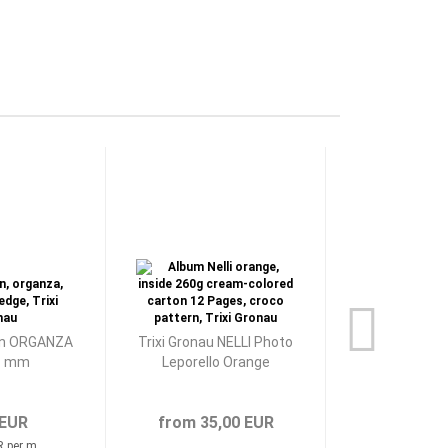
on ORGANZA
Trixi Gronau NELLI Photo
Vivant Envel
8 mm
Leporello Orange
Black DI
 EUR
from 35,00 EUR
2,90 
R per m