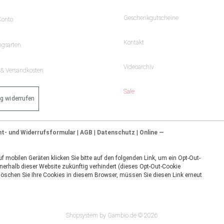
Geschenkgutscheine
Konto
Kontakt
ngsarten
Videoarchiv
- & Versandkosten
Sale
ag widerrufen
ht- und Widerrufsformular
|
AGB
|
Datenschutz
|
Online —
 mobilen Geräten klicken Sie bitte auf den folgenden Link, um ein Opt-Out-
nerhalb dieser Website zukünftig verhindert (dieses Opt-Out-Cookie
 löschen Sie Ihre Cookies in diesem Browser, müssen Sie diesen Link erneut
Shopsystem by Gambio.de © 2026