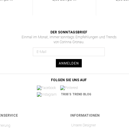
DER SONNTAGSBRIEF
Einmal im Monat, immer sonntags: Empfehlungen und Trends
von Corinna Gronau.
ANMELDEN
FOLGEN SIE UNS AUF
TRIXI´S TREND BLOG
NSERVICE
INFORMATIONEN
Unsere Designer
rierung