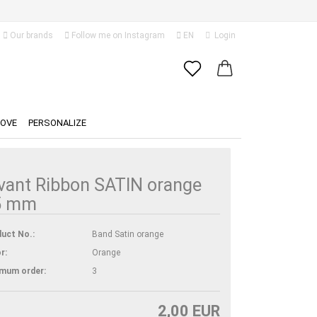
Our brands
Follow me on Instagram
EN
Login
Change language
Email
Delivery country
LOVE
PERSONALIZE
Password
vant Ribbon SATIN orange
5 mm
Create a new account
uct No.:
Band Satin orange
Forgot password?
r:
Orange
imum order:
3
2,00 EUR