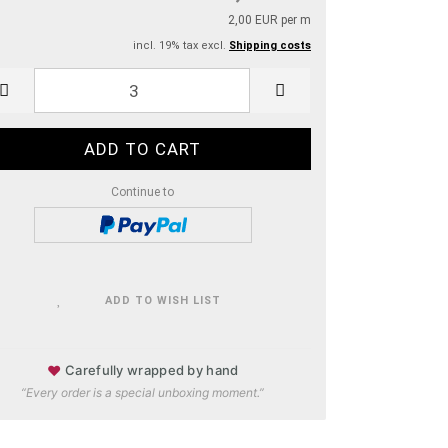
2,00 EUR per m
incl. 19% tax excl.
Shipping costs
Continue to
ADD TO WISH LIST
♥
Carefully wrapped by hand
“Every order is a special unboxing moment.”