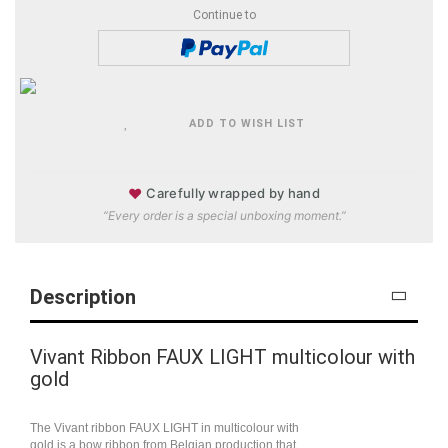
Continue to
ADD TO WISH LIST
♥
Carefully wrapped by hand
“Every order is a special unboxing moment.”
Description
Vivant Ribbon FAUX LIGHT multicolour with
gold
The Vivant ribbon FAUX LIGHT in multicolour with
gold is a bow ribbon from Belgian production that