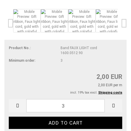
Product No.:
Band FAUX LIGHT cord
1600.0512.90
Minimum order:
3
2,00 EUR
2,00 EUR per m
incl. 19% tax excl.
Shipping costs