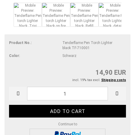
Product No.:
Tenderflame Pen Torch Lighter
black TF-710001
Color:
Schwarz
14,90 EUR
incl. 19% tax excl.
Shipping costs
Continue to