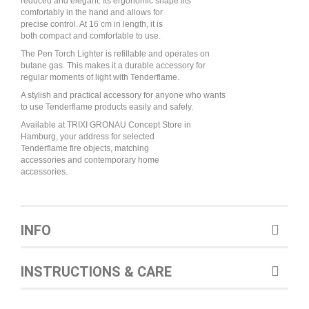
reduced and elegant. Its ergonomic shape fits
comfortably in the hand and allows for
precise control. At 16 cm in length, it is
both compact and comfortable to use.
The Pen Torch Lighter is refillable and operates on
butane gas. This makes it a durable accessory for
regular moments of light with Tenderflame.
A stylish and practical accessory for anyone who wants
to use Tenderflame products easily and safely.
Available at TRIXI GRONAU Concept Store in
Hamburg, your address for selected
Tenderflame fire objects, matching
accessories and contemporary home
accessories.
INFO
INSTRUCTIONS & CARE