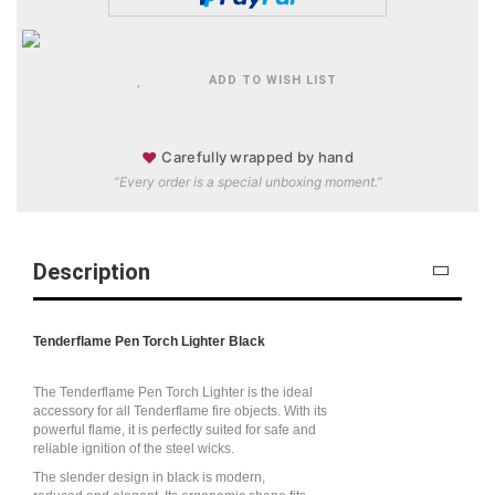
ADD TO WISH LIST
♥
Carefully wrapped by hand
“Every order is a special unboxing moment.”
Description
Tenderflame Pen Torch Lighter Black
The Tenderflame Pen Torch Lighter is the ideal
accessory for all Tenderflame fire objects. With its
powerful flame, it is perfectly suited for safe and
reliable ignition of the steel wicks.
The slender design in black is modern,