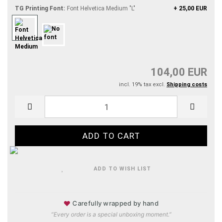
TG Printing Font:
Font Helvetica Medium "L"
+ 25,00 EUR
104,00 EUR
incl. 19% tax excl.
Shipping costs
ADD TO WISH LIST
♥
Carefully wrapped by hand
“Every order is a special unboxing moment.”