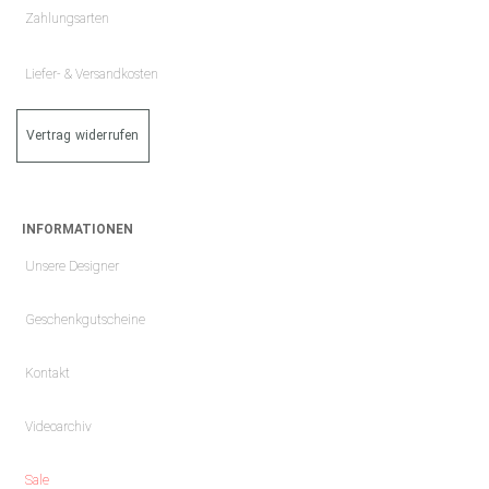
Zahlungsarten
Liefer- & Versandkosten
Vertrag widerrufen
INFORMATIONEN
Unsere Designer
Geschenkgutscheine
Kontakt
Videoarchiv
Sale