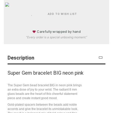
ADD TO WISH LIST
♥
Carefully wrapped by hand
“Every order is a special unboxing moment.”
Description
Super Gem bracelet BIG neon pink
The Super Gem bead bracelet BIG in neon pink brings
an extra dose of joy to your wrist. The radiant 8 mm
glass beads are the heart of this cheerful statement
piece and create instant good mood.
Gold-plated spacers between the beads add noble
accents and give the bracelet its unmistakable look.