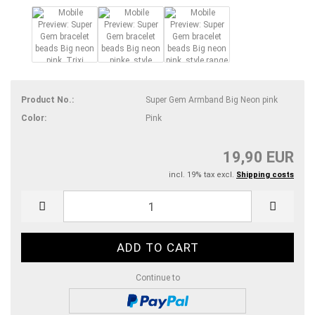
Product No.:
Super Gem Armband Big Neon pink
Color:
Pink
19,90 EUR
incl. 19% tax excl.
Shipping costs
Continue to