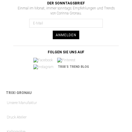
DER SONNTAGSBRIEF
Einmal im Monat, immer sonntags: Empfehlungen und Trends
von Corinna Gronau.
ANMELDEN
FOLGEN SIE UNS AUF
TRIXI´S TREND BLOG
TRIXI GRONAU
Unsere Manufaktur
Druck Atelier
Kalligraphie