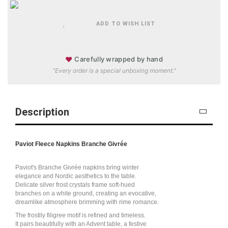
ADD TO WISH LIST
♥
Carefully wrapped by hand
“Every order is a special unboxing moment.”
Description
Paviot Fleece Napkins Branche Givrée
Paviot's Branche Givrée napkins bring winter
elegance and Nordic aesthetics to the table.
Delicate silver frost crystals frame soft-hued
branches on a white ground, creating an evocative,
dreamlike atmosphere brimming with rime romance.
The frostily filigree motif is refined and timeless.
It pairs beautifully with an Advent table, a festive