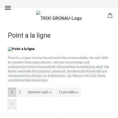
Eigene Druckmanufaktur & Buchbinderei
Point a la ligne
Point A La Ligne ist eine französische Kerzenmanufaktur, die seit 1968
für kreative Dekorationskerzen, stilvolle Kerzenhalter und
außergewöhnliche Arrangements mit luxuriöser Ausstrahlung steht. Die
Marke verbindet französische Lebensart, künstlerische Kreativität und
handwerkliches Können zu Kollektionen, die Räume mit Licht, Farbe
und Atmosphäre bereichern.
Sortieren nach
Sortieren nach
12 pro Seite
pro Seite
1