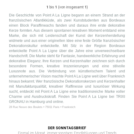
1
bis
1
(von insgesamt
1
)
Die Geschichte von Point A La Ligne begann an einem Strand an der
französischen Atlantikküste, als zwei Kunststudenten aus Bordeaux
einen Block Paraffinwachs fanden und daraus ihre erste dekorative
Kerze formten. Aus diesem spontanen kreativen Moment entstand eine
Marke, die sich mit Leidenschaft der Kunst der Kerzenherstellung
widmete und aus einer originellen Idee eine feste Größe französischer
Dekorationskultur entwickelte. Mit Sitz in der Region Bordeaux
entwickelte Point A La Ligne über die Jahre eine unverwechselbare
Handschrift. Die Marke steht für Fantasie, handwerkliche Erfahrung und
dekorative Eleganz. Ihre Kerzen und Kerzenhalter zeichnen sich durch
besondere Formen, kreative Inszenierungen und eine stilvolle
Luxusnote aus. Die Verbindung von künstlerischem Talent und
unternehmerischer Vision machte Point A La Ligne weit über Frankreich
hinaus bekannt. Wer französische Dekorationskerzen und Kerzenhalter
mit Manufakturqualität, kreativer Raffinesse und luxuriöser Wirkung
sucht, entdeckt mit Point A La Ligne eine traditionsreiche Marke voller
Charme und Ausdruckskraft. Finden Sie Point A La Ligne bei TRIXI
GRONAU in Hamburg und online.
28 Rue Neuve des Boulets • 75011 Paris • Frankreich
DER SONNTAGSBRIEF
Einmal im Monat, immer sonntags: Empfehlungen und Trends