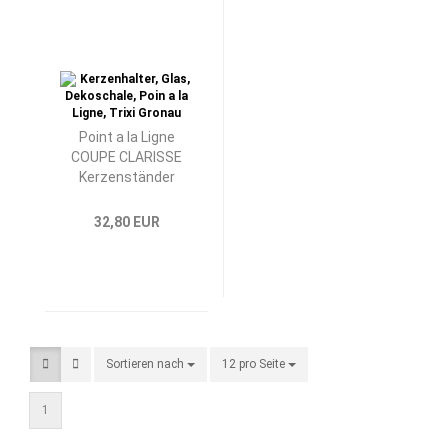
Point a la Ligne
COUPE CLARISSE
Kerzenständer
32,80 EUR
Sortieren nach
Sortieren nach
12 pro Seite
pro Seite
1