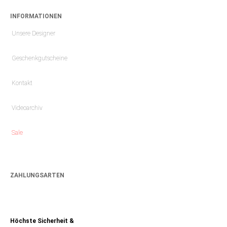
INFORMATIONEN
Unsere Designer
Geschenkgutscheine
Kontakt
Videoarchiv
Sale
ZAHLUNGSARTEN
Höchste Sicherheit &