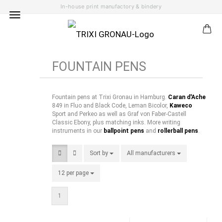
In-house print manufactory & bindery
FOUNTAIN PENS
Fountain pens at Trixi Gronau in Hamburg.
Caran d'Ache
849 in Fluo and Black Code, Leman Bicolor,
Kaweco
Sport and Perkeo as well as Graf von Faber-Castell
Classic Ebony, plus matching inks. More writing
instruments in our
ballpoint pens
and
rollerball pens
.
Sort by
Sort by
All manufacturers
per page
12 per page
per page
1