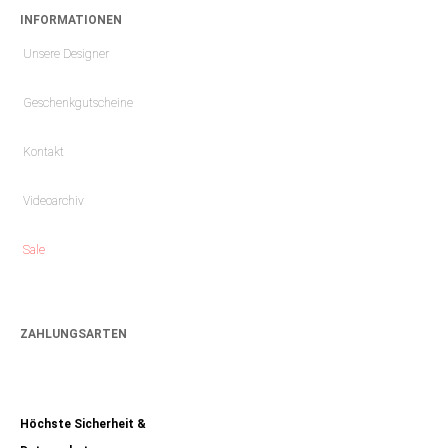
INFORMATIONEN
Unsere Designer
Geschenkgutscheine
Kontakt
Videoarchiv
Sale
ZAHLUNGSARTEN
Höchste Sicherheit &