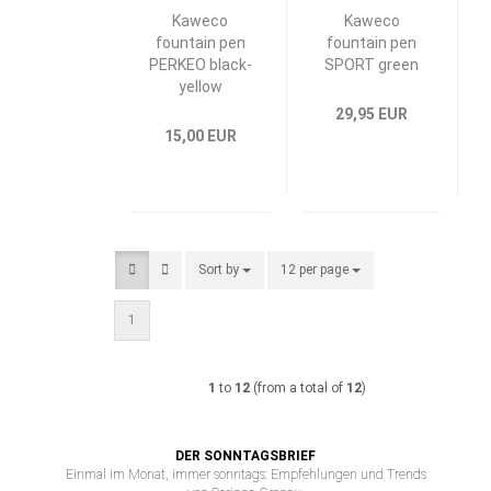
Kaweco
Kaweco
fountain pen
fountain pen
PERKEO black-
SPORT green
yellow
29,95 EUR
15,00 EUR
Sort by
Sort by
12 per page
per page
1
1
to
12
(from a total of
12
)
DER SONNTAGSBRIEF
Einmal im Monat, immer sonntags: Empfehlungen und Trends