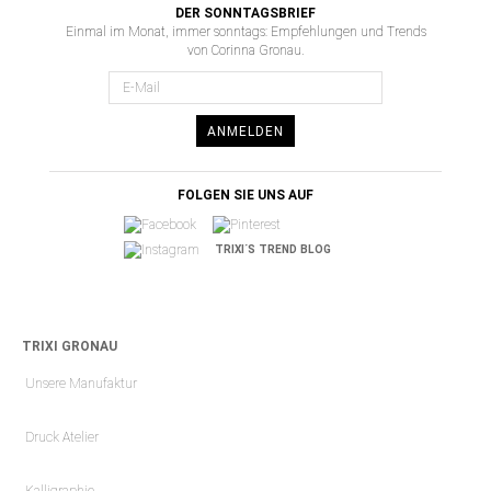
DER SONNTAGSBRIEF
Einmal im Monat, immer sonntags: Empfehlungen und Trends
von Corinna Gronau.
ANMELDEN
FOLGEN SIE UNS AUF
TRIXI´S TREND BLOG
TRIXI GRONAU
Unsere Manufaktur
Druck Atelier
Kalligraphie