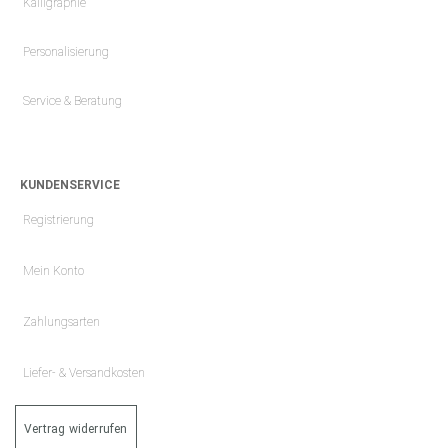
Kalligraphie
Personalisierung
Service & Beratung
KUNDENSERVICE
Registrierung
Mein Konto
Zahlungsarten
Liefer- & Versandkosten
Vertrag widerrufen