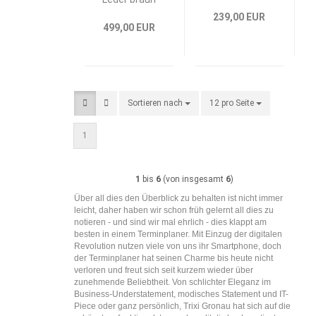
239,00 EUR
499,00 EUR
Sortieren nach
Sortieren nach
12 pro Seite
pro Seite
1
1
bis
6
(von insgesamt
6
)
Über all dies den Überblick zu behalten ist nicht immer
leicht, daher haben wir schon früh gelernt all dies zu
notieren - und sind wir mal ehrlich - dies klappt am
besten in einem Terminplaner. Mit Einzug der digitalen
Revolution nutzen viele von uns ihr Smartphone, doch
der Terminplaner hat seinen Charme bis heute nicht
verloren und freut sich seit kurzem wieder über
zunehmende Beliebtheit. Von schlichter Eleganz im
Business-Understatement, modisches Statement und IT-
Piece oder ganz persönlich, Trixi Gronau hat sich auf die