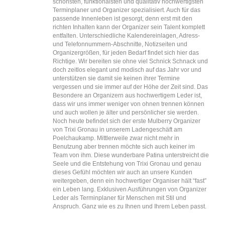
schönsten, funktionalsten und qualitativ hochwertigsten
Terminplaner und Organizer spezialisiert. Auch für das
passende Innenleben ist gesorgt, denn erst mit den
richten Inhalten kann der Organizer sein Talent komplett
entfalten. Unterschiedliche Kalendereinlagen, Adress-
und Telefonnummern-Abschnitte, Notizseiten und
Organizergrößen, für jeden Bedarf findet sich hier das
Richtige. Wir bereiten sie ohne viel Schnick Schnack und
doch zeitlos elegant und modisch auf das Jahr vor und
unterstützen sie damit sie keinen ihrer Termine
vergessen und sie immer auf der Höhe der Zeit sind. Das
Besondere an Organizern aus hochwertigem Leder ist,
dass wir uns immer weniger von ohnen trennen können
und auch wollen je älter und persönlicher sie werden.
Noch heute befindet sich der erste Mulberry Organizer
von Trixi Gronau in unserem Ladengeschäft am
Poelchaukamp. Mittlerweile zwar nicht mehr in
Benutzung aber trennen möchte sich auch keiner im
Team von ihm. Diese wunderbare Patina unterstreicht die
Seele und die Entstehung von Trixi Gronau und genau
dieses Gefühl möchten wir auch an unsere Kunden
weitergeben, denn ein hochwertiger Organiser hält “fast”
ein Leben lang. Exklusiven Ausführungen von Organizer
Leder als Terminplaner für Menschen mit Stil und
Anspruch. Ganz wie es zu Ihnen und Ihrem Leben passt.