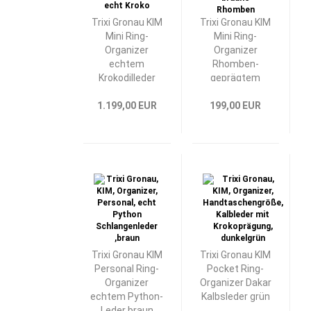
Trixi Gronau KIM
Trixi Gronau KIM
Mini Ring-
Mini Ring-
Organizer
Organizer
echtem
Rhomben-
Krokodilleder
geprägtem
braun
Kalbsleder
1.199,00 EUR
199,00 EUR
mehrfarbig
Trixi Gronau KIM
Trixi Gronau KIM
Personal Ring-
Pocket Ring-
Organizer
Organizer Dakar
echtem Python-
Kalbsleder grün
Leder braun