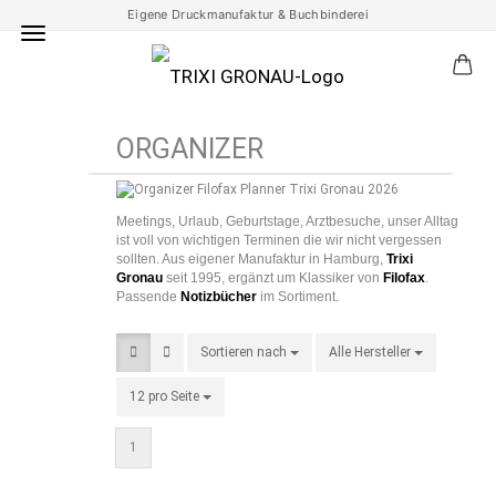
Eigene Druckmanufaktur & Buchbinderei
ORGANIZER
Meetings, Urlaub, Geburtstage, Arztbesuche, unser Alltag
ist voll von wichtigen Terminen die wir nicht vergessen
sollten. Aus eigener Manufaktur in Hamburg,
Trixi
Gronau
seit 1995, ergänzt um Klassiker von
Filofax
.
Passende
Notizbücher
im Sortiment.
Sortieren nach
Sortieren nach
Alle Hersteller
pro Seite
12 pro Seite
pro Seite
1