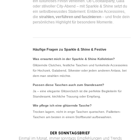
ein luxuriöses Finish verleihen. Ob Cocktailparty, Gala
oder stilvoller City-Abend – mit Sparkle & Shine setzt du
ein selbstbewusstes Statement.
Entdecke Accessoires,
die
strahlen, verführen und faszinieren
– und finde dein
persönliches Highlight für besondere Momente.
Häufige Fragen zu Sparkle & Shine & Festive
Was erwartet mich in der Sparkle & Shine Kollektion?
Glitzernde Clutches, festliche Taschen und funkelnde Accessoires
für Hochzeit, Galabend, Silvester oder jeden anderen Anlass, bei
dem man strahlen möchte.
Passen diese Taschen auch zum Standesamt?
Ja – eine elegante Glitzerclutch ist die perfekte Begleiterin für
Standesamt, kirchliche Trauung oder Empfang.
Wie pflege ich eine glitzernde Tasche?
Trocken lagern, nicht in enge Taschen quetschen. Pailletten-
Taschen am besten in einem Stoffbeutel aufbewahren.
DER SONNTAGSBRIEF
Einmal im Monat, immer sonntags: Empfehlungen und Trends