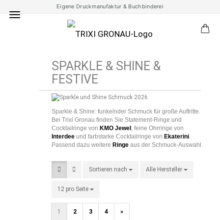
Eigene Druckmanufaktur & Buchbinderei
SPARKLE & SHINE &
FESTIVE
Sparkle & Shine: funkelnder Schmuck für große Auftritte.
Bei Trixi Gronau finden Sie Statement-Ringe und
Cocktailringe von
KMO Jewel
, feine Ohrringe von
Interdee
und farbstarke Cocktailringe von
Ekaterini
.
Passend dazu weitere
Ringe
aus der Schmuck-Auswahl.
Sortieren nach
Sortieren nach
Alle Hersteller
pro Seite
12 pro Seite
pro Seite
1
2
3
4
»