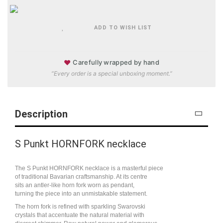
ADD TO WISH LIST
♥
Carefully wrapped by hand
“Every order is a special unboxing moment.”
Description
S Punkt HORNFORK necklace
The S Punkt HORNFORK necklace is a masterful piece
of traditional Bavarian craftsmanship. At its centre
sits an antler-like horn fork worn as pendant,
turning the piece into an unmistakable statement.
The horn fork is refined with sparkling Swarovski
crystals that accentuate the natural material with