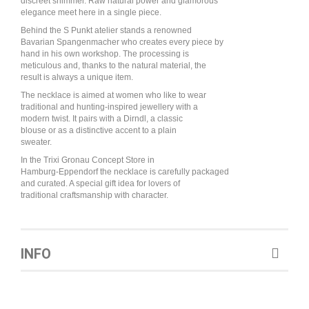
discreet shimmer. Raw natural power and glamorous
elegance meet here in a single piece.
Behind the S Punkt atelier stands a renowned
Bavarian Spangenmacher who creates every piece by
hand in his own workshop. The processing is
meticulous and, thanks to the natural material, the
result is always a unique item.
The necklace is aimed at women who like to wear
traditional and hunting-inspired jewellery with a
modern twist. It pairs with a Dirndl, a classic
blouse or as a distinctive accent to a plain
sweater.
In the Trixi Gronau Concept Store in
Hamburg-Eppendorf the necklace is carefully packaged
and curated. A special gift idea for lovers of
traditional craftsmanship with character.
INFO