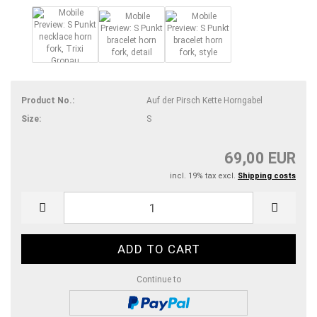
Product No.:
Auf der Pirsch Kette Horngabel
Size:
S
69,00 EUR
incl. 19% tax excl.
Shipping costs
Continue to