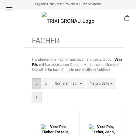
Eigene Druckmanufaktur & Buchbinderei
FÄCHER
Handgefertigte Fächer aus Spanien, gestaltet von
Vera
Pilo
mit französischem Design. Mediterraner Sommer-
Klassiker für laue Abende und festliche Anlässe.
Sortieren nach
Sortieren nach
12 pro Seite
pro Seite
1