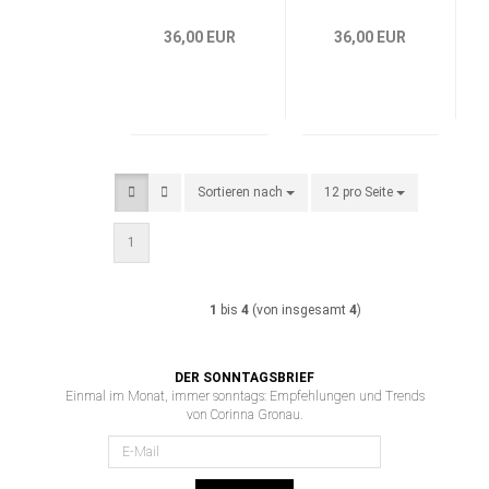
36,00 EUR
36,00 EUR
Sortieren nach
Sortieren nach
12 pro Seite
pro Seite
1
1
bis
4
(von insgesamt
4
)
DER SONNTAGSBRIEF
Einmal im Monat, immer sonntags: Empfehlungen und Trends
von Corinna Gronau.