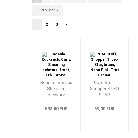
12 pro Seite
pro Seite
1
2
3
»
Bonnie Tote Lea
Cute Stuff
Shearling
Shopper S LEO
schwarz
STAR
598,00 EUR
69,00 EUR