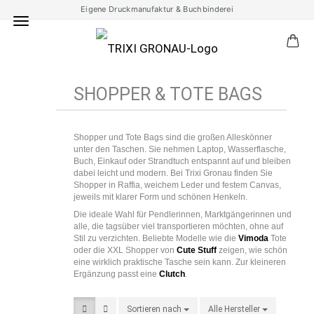
Eigene Druckmanufaktur & Buchbinderei
SHOPPER & TOTE BAGS
Shopper und Tote Bags sind die großen Alleskönner
unter den Taschen. Sie nehmen Laptop, Wasserflasche,
Buch, Einkauf oder Strandtuch entspannt auf und bleiben
dabei leicht und modern. Bei Trixi Gronau finden Sie
Shopper in Raffia, weichem Leder und festem Canvas,
jeweils mit klarer Form und schönen Henkeln.
Die ideale Wahl für Pendlerinnen, Marktgängerinnen und
alle, die tagsüber viel transportieren möchten, ohne auf
Stil zu verzichten. Beliebte Modelle wie die
Vimoda
Tote
oder die XXL Shopper von
Cute Stuff
zeigen, wie schön
eine wirklich praktische Tasche sein kann. Zur kleineren
Ergänzung passt eine
Clutch
.
Sortieren nach
Sortieren nach
Alle Hersteller
pro Seite