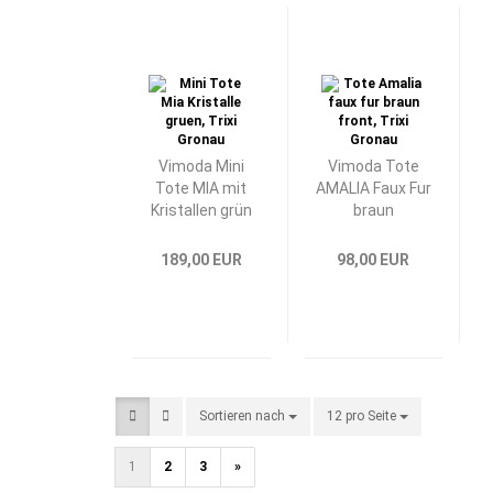
Vimoda Mini
Vimoda Tote
Tote MIA mit
AMALIA Faux Fur
Kristallen grün
braun
189,00 EUR
98,00 EUR
Sortieren nach
Sortieren nach
12 pro Seite
pro Seite
1
2
3
»