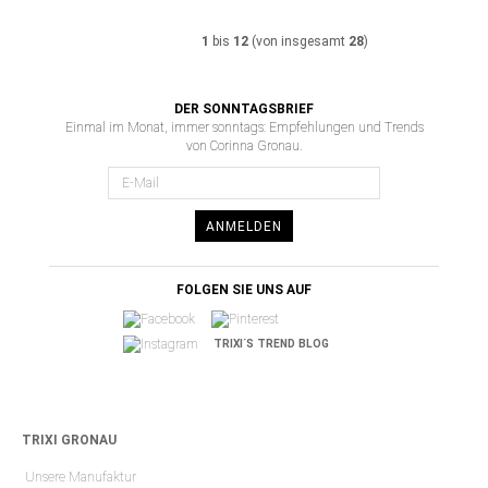
1
bis
12
(von insgesamt
28
)
DER SONNTAGSBRIEF
Einmal im Monat, immer sonntags: Empfehlungen und Trends
von Corinna Gronau.
ANMELDEN
FOLGEN SIE UNS AUF
TRIXI´S TREND BLOG
TRIXI GRONAU
Unsere Manufaktur