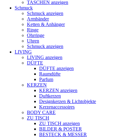
TASCHEN anzeigen
Schmuck
Schmuck anzeigen
Armbänder
Ketten & Anhänger
Ringe
Ohrringe
Uhren
Schmuck anzeigen
LIVING
LIVING anzeigen
DÜFTE
DÜFTE anzeigen
Raumdüfte
Parfum
KERZEN
KERZEN anzeigen
Duftkerzen
Designkerzen & Lichtobjekte
Kerzenaccessoires
BODY CARE
ZU TISCH
ZU TISCH anzeigen
BILDER & POSTER
BESTECK & MESSER