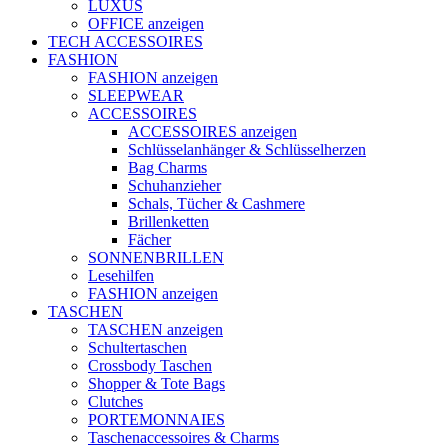
LUXUS
OFFICE anzeigen
TECH ACCESSOIRES
FASHION
FASHION anzeigen
SLEEPWEAR
ACCESSOIRES
ACCESSOIRES anzeigen
Schlüsselanhänger & Schlüsselherzen
Bag Charms
Schuhanzieher
Schals, Tücher & Cashmere
Brillenketten
Fächer
SONNENBRILLEN
Lesehilfen
FASHION anzeigen
TASCHEN
TASCHEN anzeigen
Schultertaschen
Crossbody Taschen
Shopper & Tote Bags
Clutches
PORTEMONNAIES
Taschenaccessoires & Charms