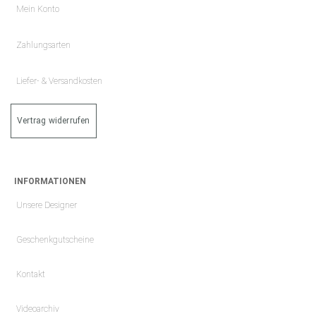
Mein Konto
Zahlungsarten
Liefer- & Versandkosten
Vertrag widerrufen
INFORMATIONEN
Unsere Designer
Geschenkgutscheine
Kontakt
Videoarchiv