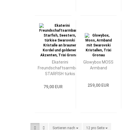
Ekaterini
Glowybox MOSS
Freundschaftsarmband
Armband
STARFISH türkis
259,00 EUR
79,00 EUR
Sortieren nach
Sortieren nach
12 pro Seite
pro Seite