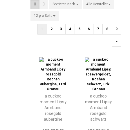
Sortieren nach
Sortieren nach
Alle Hersteller
pro Seite
12 pro Seite
pro Seite
1
2
3
4
5
6
7
8
9
»
a cuckoo
a cuckoo
moment Lipsy
moment Lipsy
Armband
Armband
rosegold
rosegold
aubergine
schwarz