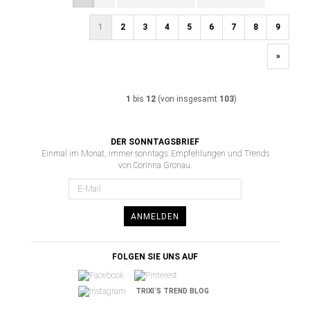
1
2
3
4
5
6
7
8
9
»
1
bis
12
(von insgesamt
103
)
DER SONNTAGSBRIEF
Einmal im Monat, immer sonntags: Empfehlungen und Trends
von Corinna Gronau.
ANMELDEN
FOLGEN SIE UNS AUF
TRIXI´S TREND BLOG