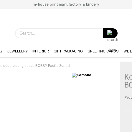
In-house print manufactory & bindery
Search...
S
JEWELLERY
INTERIOR
GIFT PACKAGING
GREETING CARDS
WE 
 square sunglasses BOBBY Pacific Sunset
K
BO
Prod