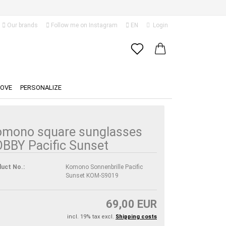
Our brands
Follow me on Instagram
EN
Login
Change language
Email
Delivery country
LOVE
PERSONALIZE
Password
omono square sunglasses
BBY Pacific Sunset
Create a new account
uct No.:
Komono Sonnenbrille Pacific
Sunset KOM-S9019
Forgot password?
69,00 EUR
incl. 19% tax excl.
Shipping costs