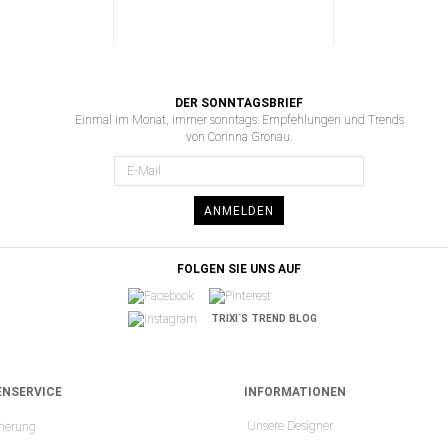
DER SONNTAGSBRIEF
Einmal im Monat, immer sonntags: Empfehlungen und Trends
von Corinna Gronau.
ANMELDEN
FOLGEN SIE UNS AUF
TRIXI´S TREND BLOG
NSERVICE
INFORMATIONEN
Unsere Designer
rierung