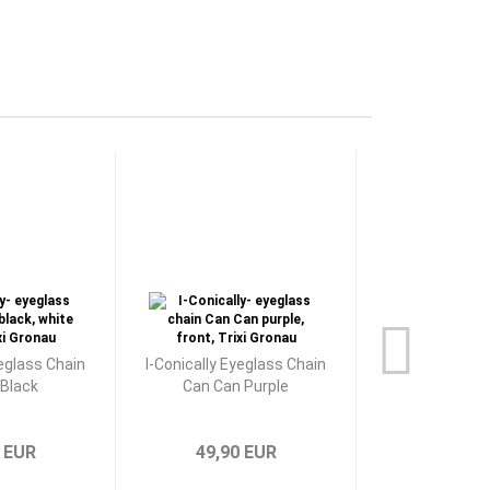
yeglass Chain
I-Conically Eyeglass Chain
I-Conically Ey
Black
Can Can Purple
Pom Pom
 EUR
49,90 EUR
49,90 