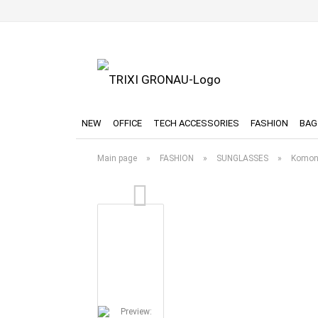
NEW
OFFICE
TECH ACCESSORIES
FASHION
BAG
Main page
»
FASHION
»
SUNGLASSES
»
Komono