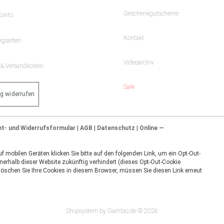
Geschenkgutscheine
Konto
Kontakt
ngsarten
Videoarchiv
- & Versandkosten
Sale
ag widerrufen
ht- und Widerrufsformular
|
AGB
|
Datenschutz
|
Online —
 mobilen Geräten klicken Sie bitte auf den folgenden Link, um ein Opt-Out-
nerhalb dieser Website zukünftig verhindert (dieses Opt-Out-Cookie
 löschen Sie Ihre Cookies in diesem Browser, müssen Sie diesen Link erneut
Shopsystem by Gambio.de © 2026