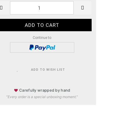
Continue to
ADD TO WISH LIST
♥
Carefully wrapped by hand
“Every order is a special unboxing moment.”