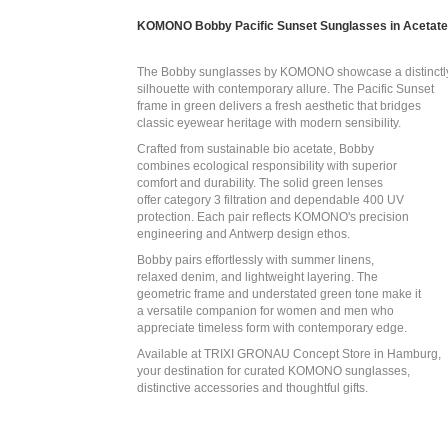
KOMONO Bobby Pacific Sunset Sunglasses in Acetate
The Bobby sunglasses by KOMONO showcase a distinctl
silhouette with contemporary allure. The Pacific Sunset
frame in green delivers a fresh aesthetic that bridges
classic eyewear heritage with modern sensibility.
Crafted from sustainable bio acetate, Bobby
combines ecological responsibility with superior
comfort and durability. The solid green lenses
offer category 3 filtration and dependable 400 UV
protection. Each pair reflects KOMONO's precision
engineering and Antwerp design ethos.
Bobby pairs effortlessly with summer linens,
relaxed denim, and lightweight layering. The
geometric frame and understated green tone make it
a versatile companion for women and men who
appreciate timeless form with contemporary edge.
Available at TRIXI GRONAU Concept Store in Hamburg,
your destination for curated KOMONO sunglasses,
distinctive accessories and thoughtful gifts.