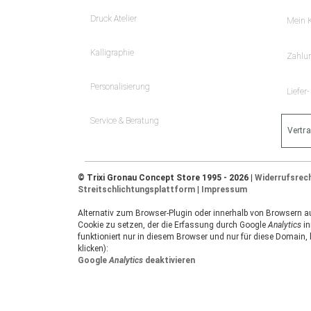
Druck Atelier
Mein 
Kalligraphie
Zahlu
Personalisierung
Liefer
Service & Beratung
Vertr
© Trixi Gronau Concept Store 1995 - 2026 |
Widerrufsrec
Streitschlichtungsplattform
|
Impressum
Alternativ zum Browser-Plugin oder innerhalb von Browsern auf
Cookie zu setzen, der die Erfassung durch Google
Analytics
in
funktioniert nur in diesem Browser und nur für diese Domain,
klicken):
Google
Analytics
deaktivieren