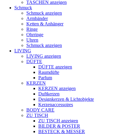
TASCHEN anzeigen
Schmuck
Schmuck anzeigen
Armbänder
Ketten & Anhänger
Ringe
Ohrringe
Uhren
Schmuck anzeigen
LIVING
LIVING anzeigen
DÜFTE
DÜFTE anzeigen
Raumdüfte
Parfum
KERZEN
KERZEN anzeigen
Duftkerzen
Designkerzen & Lichtobjekte
Kerzenaccessoires
BODY CARE
ZU TISCH
ZU TISCH anzeigen
BILDER & POSTER
BESTECK & MESSER