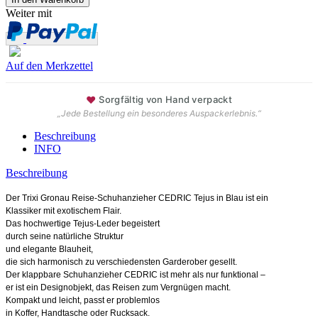
Weiter mit
Auf den Merkzettel
♥
Sorgfältig von Hand verpackt
„Jede Bestellung ein besonderes Auspackerlebnis.“
Beschreibung
INFO
Beschreibung
Der Trixi Gronau Reise-Schuhanzieher CEDRIC Tejus in Blau ist ein
Klassiker mit exotischem Flair.
Das hochwertige Tejus-Leder begeistert
durch seine natürliche Struktur
und elegante Blauheit,
die sich harmonisch zu verschiedensten Garderober gesellt.
Der klappbare Schuhanzieher CEDRIC ist mehr als nur funktional –
er ist ein Designobjekt, das Reisen zum Vergnügen macht.
Kompakt und leicht, passt er problemlos
in Koffer, Handtasche oder Rucksack.