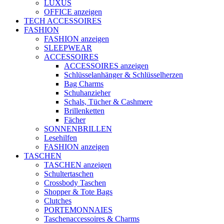
LUXUS
OFFICE anzeigen
TECH ACCESSOIRES
FASHION
FASHION anzeigen
SLEEPWEAR
ACCESSOIRES
ACCESSOIRES anzeigen
Schlüsselanhänger & Schlüsselherzen
Bag Charms
Schuhanzieher
Schals, Tücher & Cashmere
Brillenketten
Fächer
SONNENBRILLEN
Lesehilfen
FASHION anzeigen
TASCHEN
TASCHEN anzeigen
Schultertaschen
Crossbody Taschen
Shopper & Tote Bags
Clutches
PORTEMONNAIES
Taschenaccessoires & Charms