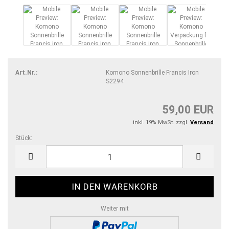
Art.Nr.:
Komono Sonnenbrille Francis Iron
S2294
59,00 EUR
inkl. 19% MwSt. zzgl.
Versand
Stück:
Stück
Weiter mit