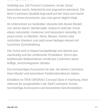
Gefertigt aus 100 Prozent Cashmere, ist der Schal
besonders weich, federleicht und angenehm wärmend. Die
feine Cashmere Qualität liegt sanft auf der Haut und macht
Feli zu einem Accessoire, das man gerne täglich trägt.
Im Unterschied zur bestickten Variante lebt dieses Modell
von seiner klaren Streifenoptik. Dadurch wirkt der Schal
etwas reduzierter, moderner und besonders vielseitig. Er
passt schön zu Mänteln, Strick, Blusen, Denim oder
schlichten Kleidern und setzt einen farbigen Akzent mit
luxuriöser Zurückhaltung.
Der Schal wird in Nepal handgefertigt und stammt aus
nachhaltig und fair zertifizierter Produktion. Durch das
traditionelle Walkverfahren erhält das Cashmere seine
fluffige, anschmiegsame Struktur.
Ein hochwertiges Accessoire für alle, die feines Cashmere,
klare Muster und besondere Farbkombinationen lieben.
Erhältlich im TRIXI GRONAU Concept Store in Hamburg, Ihrer
Adresse für ausgewählte Cute Stuff Cashmere Schals,
hochwertige Accessoires und besondere Geschenkideen.