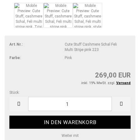
Art.Nr.:
Cute Stuff Cashmere Schal Feli
Multi Stripe pink 223
Farbe:
Pink
269,00 EUR
inkl. 19% MwSt. zzgl.
Versand
Stück:
Stück
Weiter mit