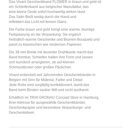
Das Vivant Geschenkband FLOWER in braun und gold ist
ein Schleifenband aus belgischer Manufaktur, das
eine kleine Geste sofort hochwertig wirken lässt.
Das Satin fließt seidig durch die Hand und
reflektiert das Licht mit feinem Glanz.
Die Farbe braun und gold bringt eine warme, blumige
Farbpaarung an die Verpackung. Sie ergänzt
herbstlich-warme Geschenke und Blumen-Bouquets und
passt zu klassischen wie modernen Papieren.
Die 38 mm Breite mit dezenter Drahtkante macht das
Band formbar, Schleifen halten ihre Form und lassen
sich kunstvoll arrangieren, ob auf kleinen
Schmuckboxen oder großen Päckchen.
Vivant entwickelt seit Jahrzehnten Geschenkbänder in
Belgien mit Sinn für Material, Farbe und Detail.
Jede Rolle wird sorgfältig konfektioniert, damit das
Band beim Binden sauber fällt und nicht ausfranst.
Erhältlich im TRIXI GRONAU Concept Store in Hamburg,
Ihrer Adresse für ausgewählte Geschenkbänder,
Geschenkpapier und besondere Verpackungs- und
Geschenkideen.