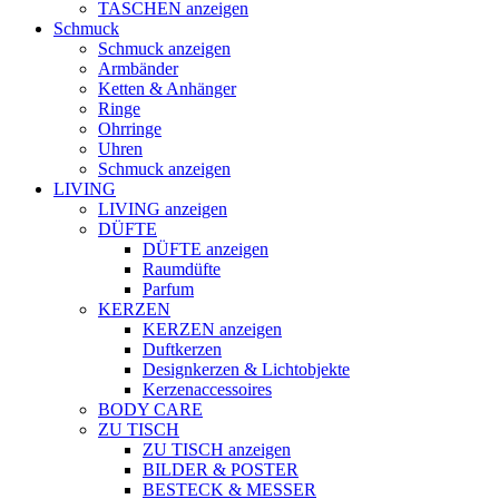
TASCHEN anzeigen
Schmuck
Schmuck anzeigen
Armbänder
Ketten & Anhänger
Ringe
Ohrringe
Uhren
Schmuck anzeigen
LIVING
LIVING anzeigen
DÜFTE
DÜFTE anzeigen
Raumdüfte
Parfum
KERZEN
KERZEN anzeigen
Duftkerzen
Designkerzen & Lichtobjekte
Kerzenaccessoires
BODY CARE
ZU TISCH
ZU TISCH anzeigen
BILDER & POSTER
BESTECK & MESSER