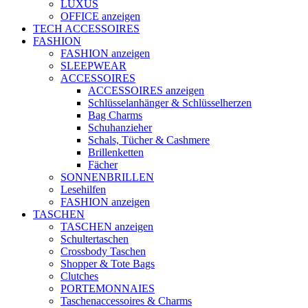
LUXUS
OFFICE anzeigen
TECH ACCESSOIRES
FASHION
FASHION anzeigen
SLEEPWEAR
ACCESSOIRES
ACCESSOIRES anzeigen
Schlüsselanhänger & Schlüsselherzen
Bag Charms
Schuhanzieher
Schals, Tücher & Cashmere
Brillenketten
Fächer
SONNENBRILLEN
Lesehilfen
FASHION anzeigen
TASCHEN
TASCHEN anzeigen
Schultertaschen
Crossbody Taschen
Shopper & Tote Bags
Clutches
PORTEMONNAIES
Taschenaccessoires & Charms