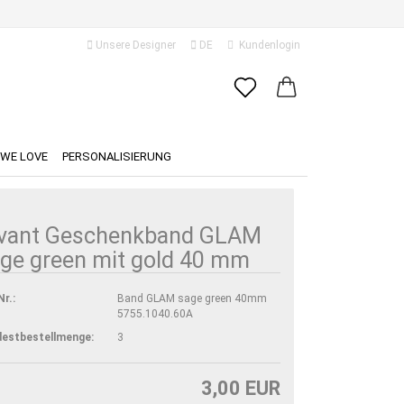
Unsere Designer
DE
Kundenlogin
ache auswählen
E-Mail
ferland
WE LOVE
PERSONALISIERUNG
Passwort
ivant Geschenkband GLAM
ge green mit gold 40 mm
Konto erstellen
Nr.:
Band GLAM sage green 40mm
5755.1040.60A
Passwort vergessen?
destbestellmenge:
3
3,00 EUR