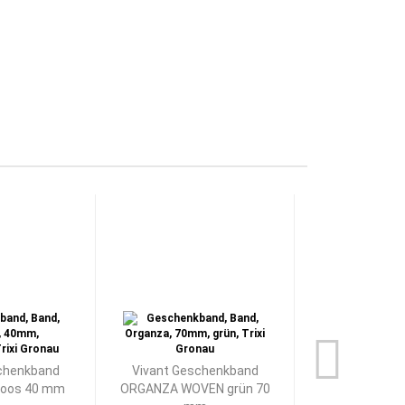
chenkband
Vivant Geschenkband
Vivant Gesc
oos 40 mm
ORGANZA WOVEN grün 70
BYZANTIUM grü