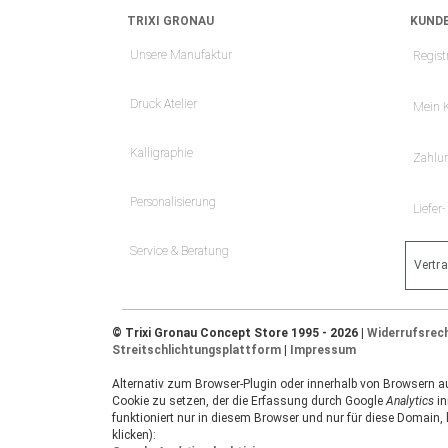
TRIXI GRONAU
KUNDE
Unsere Manufaktur
Regist
Druck Atelier
Mein 
Kalligraphie
Zahlu
Personalisierung
Liefer
Service & Beratung
Vertr
© Trixi Gronau Concept Store 1995 - 2026 |
Widerrufsrec
Streitschlichtungsplattform
|
Impressum
Alternativ zum Browser-Plugin oder innerhalb von Browsern auf
Cookie zu setzen, der die Erfassung durch Google
Analytics
in
funktioniert nur in diesem Browser und nur für diese Domain,
klicken):