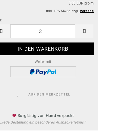
3,00 EUR pro m
inkl. 19% MwSt. zzgl.
Versand
r:
r
Weiter mit
AUF DEN MERKZETTEL
♥
Sorgfältig von Hand verpackt
„Jede Bestellung ein besonderes Auspackerlebnis.“