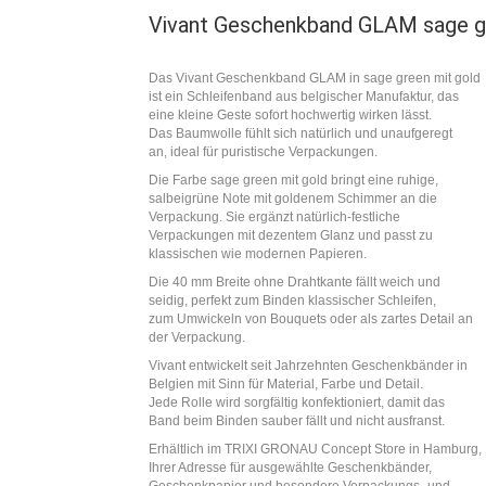
Vivant Geschenkband GLAM sage g
Das Vivant Geschenkband GLAM in sage green mit gold
ist ein Schleifenband aus belgischer Manufaktur, das
eine kleine Geste sofort hochwertig wirken lässt.
Das Baumwolle fühlt sich natürlich und unaufgeregt
an, ideal für puristische Verpackungen.
Die Farbe sage green mit gold bringt eine ruhige,
salbeigrüne Note mit goldenem Schimmer an die
Verpackung. Sie ergänzt natürlich-festliche
Verpackungen mit dezentem Glanz und passt zu
klassischen wie modernen Papieren.
Die 40 mm Breite ohne Drahtkante fällt weich und
seidig, perfekt zum Binden klassischer Schleifen,
zum Umwickeln von Bouquets oder als zartes Detail an
der Verpackung.
Vivant entwickelt seit Jahrzehnten Geschenkbänder in
Belgien mit Sinn für Material, Farbe und Detail.
Jede Rolle wird sorgfältig konfektioniert, damit das
Band beim Binden sauber fällt und nicht ausfranst.
Erhältlich im TRIXI GRONAU Concept Store in Hamburg,
Ihrer Adresse für ausgewählte Geschenkbänder,