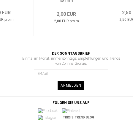
38 mm
0 EUR
2,50
2,00 EUR
UR pro m
2,50 EU
2,00 EUR pro m
DER SONNTAGSBRIEF
Einmal im Monat, immer sonntags: Empfehlungen und Trends
von Corinna Gronau.
ANMELDEN
FOLGEN SIE UNS AUF
TRIXI´S TREND BLOG