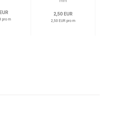
mm
16 
 EUR
2,50 EUR
2,00 
R pro m
2,50 EUR pro m
2,00 EUR 