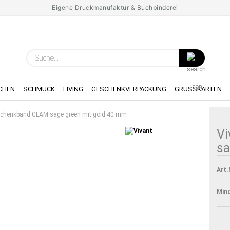
Eigene Druckmanufaktur & Buchbinderei
Spr
Suche...
Lie
CHEN
SCHMUCK
LIVING
GESCHENKVERPACKUNG
GRUSSKARTEN
schenkband GLAM sage green mit gold 40 mm
V
sa
Art.
Min