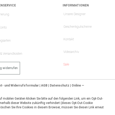
NSERVICE
INFORMATIONEN
Unsere Designer
rierung
Geschenkgutscheine
Konto
Kontakt
ngsarten
Videoarchiv
- & Versandkosten
Sale
ag widerrufen
ht- und Widerrufsformular
|
AGB
|
Datenschutz
|
Online —
 mobilen Geräten klicken Sie bitte auf den folgenden Link, um ein Opt-Out-
nerhalb dieser Website zukünftig verhindert (dieses Opt-Out-Cookie
 löschen Sie Ihre Cookies in diesem Browser, müssen Sie diesen Link erneut