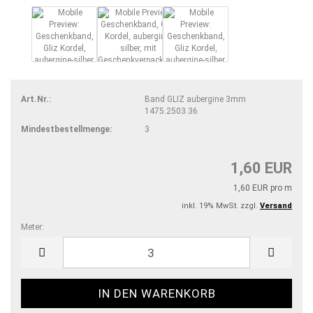
Art.Nr.:
Band GLIZ aubergine 3mm
1475.2503.36
Mindestbestellmenge:
3
1,60 EUR
1,60 EUR pro m
inkl. 19% MwSt. zzgl.
Versand
Meter:
Meter