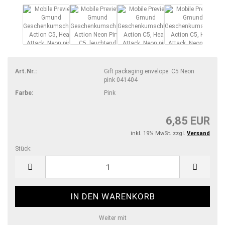
Art.Nr.:
Gift packaging envelope. C5 Neon
pink 041404
Farbe:
Pink
6,85 EUR
inkl. 19% MwSt. zzgl.
Versand
Stück:
Stück
Weiter mit