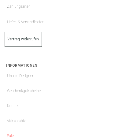
Zahlungsarten
Liefer- & Versandkosten
Vertrag widerrufen
INFORMATIONEN
Unsere Designer
Geschenkgutscheine
Kontakt
Videoarchiv
Sale