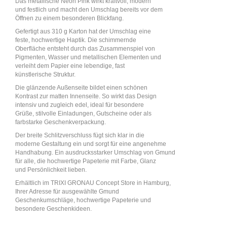
Das metallische Neon Pink wirkt kraftvoll, modern
und festlich und macht den Umschlag bereits vor dem
Öffnen zu einem besonderen Blickfang.
Gefertigt aus 310 g Karton hat der Umschlag eine
feste, hochwertige Haptik. Die schimmernde
Oberfläche entsteht durch das Zusammenspiel von
Pigmenten, Wasser und metallischen Elementen und
verleiht dem Papier eine lebendige, fast
künstlerische Struktur.
Die glänzende Außenseite bildet einen schönen
Kontrast zur matten Innenseite. So wirkt das Design
intensiv und zugleich edel, ideal für besondere
Grüße, stilvolle Einladungen, Gutscheine oder als
farbstarke Geschenkverpackung.
Der breite Schlitzverschluss fügt sich klar in die
moderne Gestaltung ein und sorgt für eine angenehme
Handhabung. Ein ausdrucksstarker Umschlag von Gmund
für alle, die hochwertige Papeterie mit Farbe, Glanz
und Persönlichkeit lieben.
Erhältlich im TRIXI GRONAU Concept Store in Hamburg,
Ihrer Adresse für ausgewählte Gmund
Geschenkumschläge, hochwertige Papeterie und
besondere Geschenkideen.