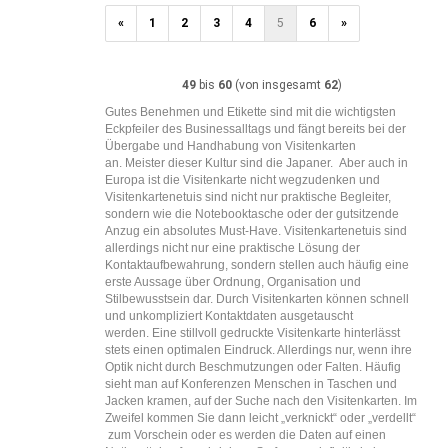
«
1
2
3
4
5
6
»
49
bis
60
(von insgesamt
62
)
Gutes Benehmen und Etikette sind mit die wichtigsten
Eckpfeiler des Businessalltags und fängt bereits bei der
Übergabe und Handhabung von Visitenkarten
an. Meister dieser Kultur sind die Japaner. Aber auch in
Europa ist die Visitenkarte nicht wegzudenken und
Visitenkartenetuis sind nicht nur praktische Begleiter,
sondern wie die Notebooktasche oder der gutsitzende
Anzug ein absolutes Must-Have. Visitenkartenetuis sind
allerdings nicht nur eine praktische Lösung der
Kontaktaufbewahrung, sondern stellen auch häufig eine
erste Aussage über Ordnung, Organisation und
Stilbewusstsein dar. Durch Visitenkarten können schnell
und unkompliziert Kontaktdaten ausgetauscht
werden. Eine stillvoll gedruckte Visitenkarte hinterlässt
stets einen optimalen Eindruck. Allerdings nur, wenn ihre
Optik nicht durch Beschmutzungen oder Falten. Häufig
sieht man auf Konferenzen Menschen in Taschen und
Jacken kramen, auf der Suche nach den Visitenkarten. Im
Zweifel kommen Sie dann leicht „verknickt“ oder „verdellt“
zum Vorschein oder es werden die Daten auf einen