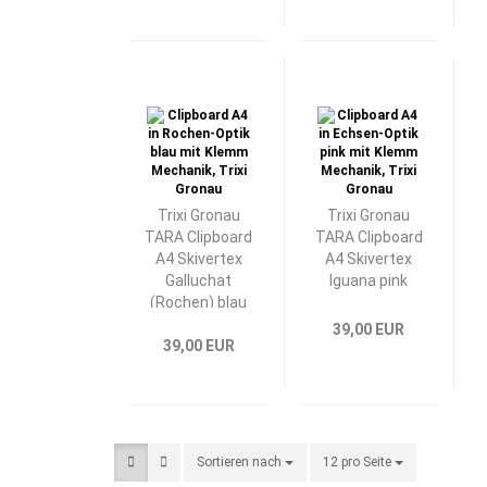
Trixi Gronau
Trixi Gronau
TARA Clipboard
TARA Clipboard
A4 Skivertex
A4 Skivertex
Galluchat
Iguana pink
(Rochen) blau
39,00 EUR
39,00 EUR
Sortieren nach
Sortieren nach
12 pro Seite
pro Seite