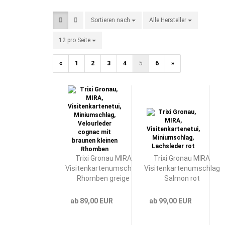
Sortieren nach
Sortieren nach
Alle Hersteller
pro Seite
12 pro Seite
pro Seite
«
1
2
3
4
5
6
»
Trixi Gronau MIRA
Trixi Gronau MIRA
Visitenkartenumschlag
Visitenkartenumschlag
Rhomben greige
Salmon rot
ab 89,00 EUR
ab 99,00 EUR