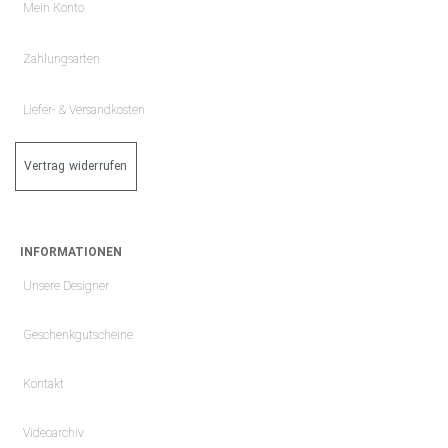
Mein Konto
Zahlungsarten
Liefer- & Versandkosten
Vertrag widerrufen
INFORMATIONEN
Unsere Designer
Geschenkgutscheine
Kontakt
Videoarchiv