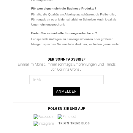
Für wen eignen sich die Business-Produkte?
Für alle, die Qualität am Arbeitsplatz schätzen, ob Freiberufler,
Führungskraft oder leidenschaftlicher Schreiber. Auch ideal als
Unternehmensgeschenk.
Bieten Sie individuelle Firmengeschenke an?
Für spezielle Anfragen zu Firmengeschenken oder größeren
Mengen sprechen Sie uns bitte direkt an, wir helfen gerne weiter.
DER SONNTAGSBRIEF
Einmal im Monat, immer sonntags: Empfehlungen und Trends
von Corinna Gronau.
ANMELDEN
FOLGEN SIE UNS AUF
TRIXI´S TREND BLOG