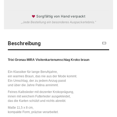
♥
Sorgfältig von Hand verpackt
„Jede Bestellung ein besonderes Auspackerlebnis.“
Beschreibung
Trixi Gronau MIRA Visitenkartenumschlag Kroko braun
Ein Klassiker für lange Berufsjahre,
ein warmes Braun, das nie aus der Mode kommt.
Ein Umschlag, der zu jedem Anzug passt
und über die Jahre Patina annimmt.
Feines Kalbsleder mit dezenter Krokoprägung,
innen mit weichem Futterleder ausgekleidet,
das die Karten schützt und nichts abreibt.
Maße 11,5 x 8 cm,
kompakte Form, präzise verarbeitet.