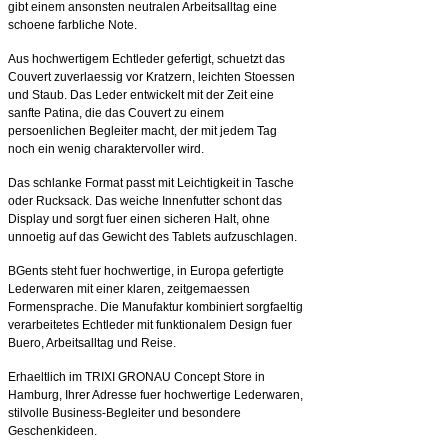
gibt einem ansonsten neutralen Arbeitsalltag eine
schoene farbliche Note.
Aus hochwertigem Echtleder gefertigt, schuetzt das
Couvert zuverlaessig vor Kratzern, leichten Stoessen
und Staub. Das Leder entwickelt mit der Zeit eine
sanfte Patina, die das Couvert zu einem
persoenlichen Begleiter macht, der mit jedem Tag
noch ein wenig charaktervoller wird.
Das schlanke Format passt mit Leichtigkeit in Tasche
oder Rucksack. Das weiche Innenfutter schont das
Display und sorgt fuer einen sicheren Halt, ohne
unnoetig auf das Gewicht des Tablets aufzuschlagen.
BGents steht fuer hochwertige, in Europa gefertigte
Lederwaren mit einer klaren, zeitgemaessen
Formensprache. Die Manufaktur kombiniert sorgfaeltig
verarbeitetes Echtleder mit funktionalem Design fuer
Buero, Arbeitsalltag und Reise.
Erhaeltlich im TRIXI GRONAU Concept Store in
Hamburg, Ihrer Adresse fuer hochwertige Lederwaren,
stilvolle Business-Begleiter und besondere
Geschenkideen.