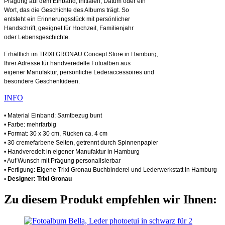
Prägung auf dem Einband, Initialen, Datum oder ein
Wort, das die Geschichte des Albums trägt. So
entsteht ein Erinnerungsstück mit persönlicher
Handschrift, geeignet für Hochzeit, Familienjahr
oder Lebensgeschichte.
Erhältlich im TRIXI GRONAU Concept Store in Hamburg,
Ihrer Adresse für handveredelte Fotoalben aus
eigener Manufaktur, persönliche Lederaccessoires und
besondere Geschenkideen.
INFO
• Material Einband: Samtbezug bunt
• Farbe: mehrfarbig
• Format: 30 x 30 cm, Rücken ca. 4 cm
• 30 cremefarbene Seiten, getrennt durch Spinnenpapier
• Handveredelt in eigener Manufaktur in Hamburg
• Auf Wunsch mit Prägung personalisierbar
• Fertigung: Eigene Trixi Gronau Buchbinderei und Lederwerkstatt in Hamburg
• Designer: Trixi Gronau
Zu diesem Produkt empfehlen wir Ihnen: