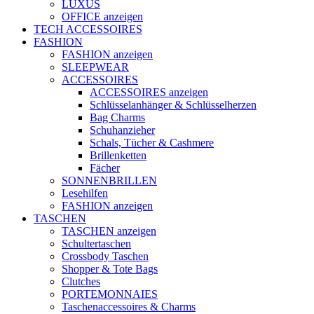
LUXUS
OFFICE anzeigen
TECH ACCESSOIRES
FASHION
FASHION anzeigen
SLEEPWEAR
ACCESSOIRES
ACCESSOIRES anzeigen
Schlüsselanhänger & Schlüsselherzen
Bag Charms
Schuhanzieher
Schals, Tücher & Cashmere
Brillenketten
Fächer
SONNENBRILLEN
Lesehilfen
FASHION anzeigen
TASCHEN
TASCHEN anzeigen
Schultertaschen
Crossbody Taschen
Shopper & Tote Bags
Clutches
PORTEMONNAIES
Taschenaccessoires & Charms