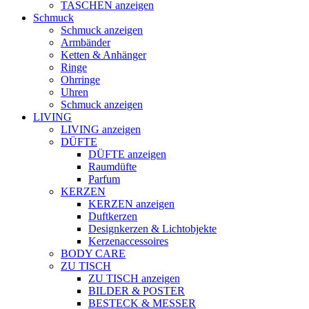
TASCHEN anzeigen
Schmuck
Schmuck anzeigen
Armbänder
Ketten & Anhänger
Ringe
Ohrringe
Uhren
Schmuck anzeigen
LIVING
LIVING anzeigen
DÜFTE
DÜFTE anzeigen
Raumdüfte
Parfum
KERZEN
KERZEN anzeigen
Duftkerzen
Designkerzen & Lichtobjekte
Kerzenaccessoires
BODY CARE
ZU TISCH
ZU TISCH anzeigen
BILDER & POSTER
BESTECK & MESSER