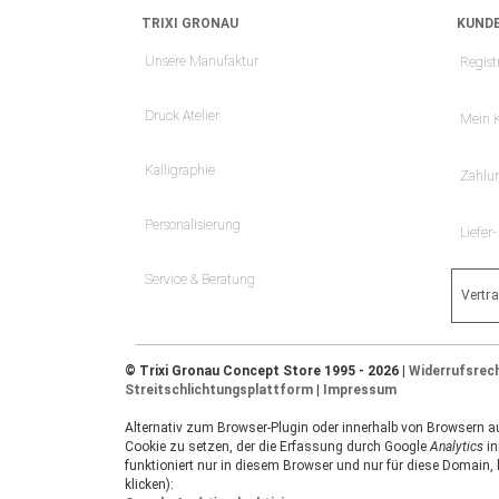
TRIXI GRONAU
KUNDE
Unsere Manufaktur
Regist
Druck Atelier
Mein 
Kalligraphie
Zahlu
Personalisierung
Liefer
Service & Beratung
Vertr
© Trixi Gronau Concept Store 1995 - 2026 |
Widerrufsrec
Streitschlichtungsplattform
|
Impressum
Alternativ zum Browser-Plugin oder innerhalb von Browsern auf
Cookie zu setzen, der die Erfassung durch Google
Analytics
in
funktioniert nur in diesem Browser und nur für diese Domain,
klicken):