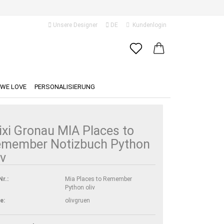
Unsere Designer
DE
Kundenlogin
ache auswählen
E-Mail
ferland
WE LOVE
PERSONALISIERUNG
Passwort
ixi Gronau MIA Places to
emember Notizbuch Python
iv
Konto erstellen
Passwort vergessen?
Nr.:
Mia Places to Remember
Python oliv
e:
olivgruen