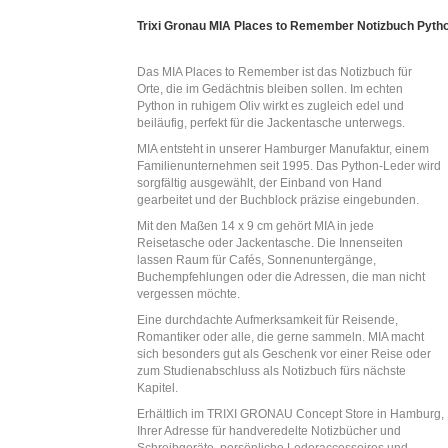
Trixi Gronau MIA Places to Remember Notizbuch Pytho
Das MIA Places to Remember ist das Notizbuch für
Orte, die im Gedächtnis bleiben sollen. Im echten
Python in ruhigem Oliv wirkt es zugleich edel und
beiläufig, perfekt für die Jackentasche unterwegs.
MIA entsteht in unserer Hamburger Manufaktur, einem
Familienunternehmen seit 1995. Das Python-Leder wird
sorgfältig ausgewählt, der Einband von Hand
gearbeitet und der Buchblock präzise eingebunden.
Mit den Maßen 14 x 9 cm gehört MIA in jede
Reisetasche oder Jackentasche. Die Innenseiten
lassen Raum für Cafés, Sonnenuntergänge,
Buchempfehlungen oder die Adressen, die man nicht
vergessen möchte.
Eine durchdachte Aufmerksamkeit für Reisende,
Romantiker oder alle, die gerne sammeln. MIA macht
sich besonders gut als Geschenk vor einer Reise oder
zum Studienabschluss als Notizbuch fürs nächste
Kapitel.
Erhältlich im TRIXI GRONAU Concept Store in Hamburg,
Ihrer Adresse für handveredelte Notizbücher und