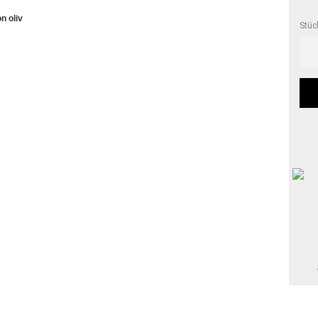
n oliv
Stüc
Stüc