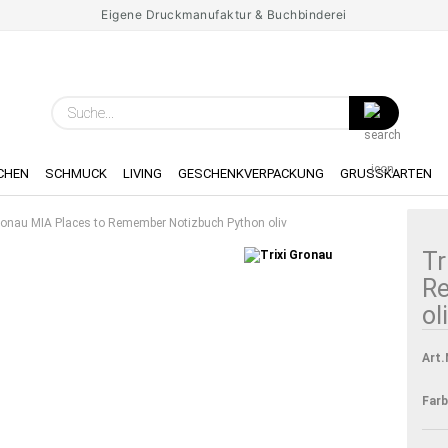
Eigene Druckmanufaktur & Buchbinderei
Spr
Suche...
Lie
CHEN
SCHMUCK
LIVING
GESCHENKVERPACKUNG
GRUSSKARTEN
Gronau MIA Places to Remember Notizbuch Python oliv
Tr
R
ol
Art.
Farb