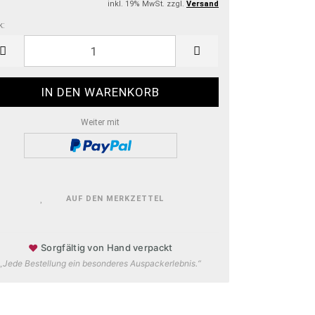
inkl. 19% MwSt. zzgl.
Versand
k:
k
Weiter mit
AUF DEN MERKZETTEL
♥
Sorgfältig von Hand verpackt
„Jede Bestellung ein besonderes Auspackerlebnis.“