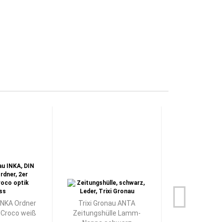
 INKA Ordner
Trixi Gronau ANTA
Trixi Gron
 Croco weiß
Zeitungshülle Lamm-
Fotoetui Ech