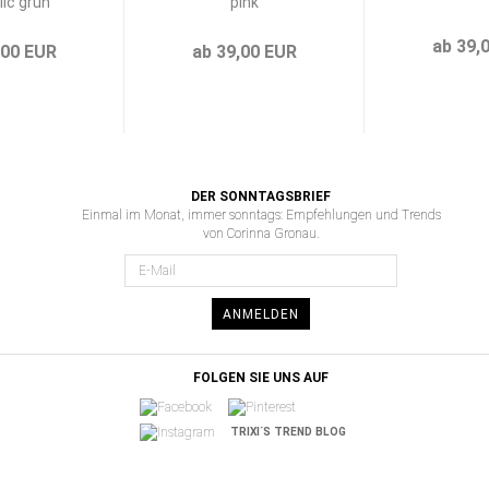
lic grün
pink
ab 39,
,00 EUR
ab 39,00 EUR
DER SONNTAGSBRIEF
Einmal im Monat, immer sonntags: Empfehlungen und Trends
von Corinna Gronau.
ANMELDEN
FOLGEN SIE UNS AUF
TRIXI´S TREND BLOG