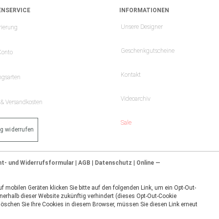
NSERVICE
INFORMATIONEN
Unsere Designer
rierung
Geschenkgutscheine
Konto
Kontakt
ngsarten
Videoarchiv
- & Versandkosten
Sale
ag widerrufen
ht- und Widerrufsformular
|
AGB
|
Datenschutz
|
Online —
 mobilen Geräten klicken Sie bitte auf den folgenden Link, um ein Opt-Out-
nerhalb dieser Website zukünftig verhindert (dieses Opt-Out-Cookie
 löschen Sie Ihre Cookies in diesem Browser, müssen Sie diesen Link erneut