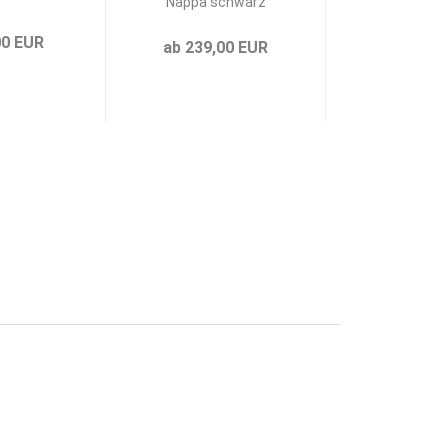
Nappa schwarz
schwa
00 EUR
ab 239,00 EUR
ab 39,0