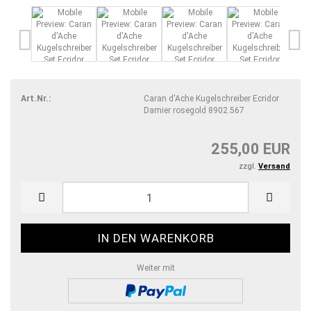
Art.Nr.:
Caran d'Ache Kugelschreiber Ecridor
Damier rosegold 8902.567
255,00 EUR
zzgl.
Versand
Weiter mit