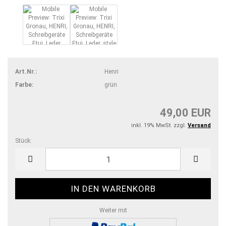
Art.Nr.:
Henri
Farbe:
grün
49,00 EUR
inkl. 19% MwSt. zzgl.
Versand
Stück:
Stück
Weiter mit