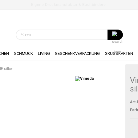
Eigene Druckmanufaktur & Buchbinderei
Spr
Suche...
Lie
CHEN
SCHMUCK
LIVING
GESCHENKVERPACKUNG
GRUSSKARTEN
 silber
V
si
Art.
Farb