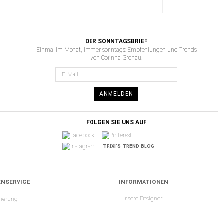
DER SONNTAGSBRIEF
Einmal im Monat, immer sonntags: Empfehlungen und Trends
von Corinna Gronau.
ANMELDEN
FOLGEN SIE UNS AUF
TRIXI´S TREND BLOG
NSERVICE
INFORMATIONEN
Unsere Designer
rierung