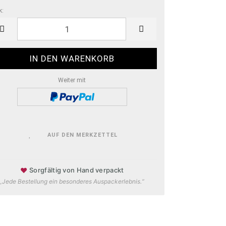
k:
k
Weiter mit
AUF DEN MERKZETTEL
♥
Sorgfältig von Hand verpackt
„Jede Bestellung ein besonderes Auspackerlebnis.“