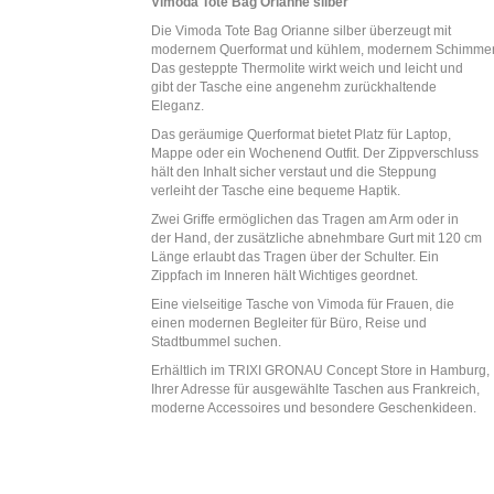
Vimoda Tote Bag Orianne silber
Die Vimoda Tote Bag Orianne silber überzeugt mit
modernem Querformat und kühlem, modernem Schimmer
Das gesteppte Thermolite wirkt weich und leicht und
gibt der Tasche eine angenehm zurückhaltende
Eleganz.
Das geräumige Querformat bietet Platz für Laptop,
Mappe oder ein Wochenend Outfit. Der Zippverschluss
hält den Inhalt sicher verstaut und die Steppung
verleiht der Tasche eine bequeme Haptik.
Zwei Griffe ermöglichen das Tragen am Arm oder in
der Hand, der zusätzliche abnehmbare Gurt mit 120 cm
Länge erlaubt das Tragen über der Schulter. Ein
Zippfach im Inneren hält Wichtiges geordnet.
Eine vielseitige Tasche von Vimoda für Frauen, die
einen modernen Begleiter für Büro, Reise und
Stadtbummel suchen.
Erhältlich im TRIXI GRONAU Concept Store in Hamburg,
Ihrer Adresse für ausgewählte Taschen aus Frankreich,
moderne Accessoires und besondere Geschenkideen.