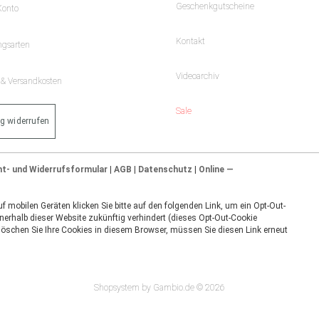
Geschenkgutscheine
Konto
Kontakt
ngsarten
Videoarchiv
- & Versandkosten
Sale
ag widerrufen
ht- und Widerrufsformular
|
AGB
|
Datenschutz
|
Online —
 mobilen Geräten klicken Sie bitte auf den folgenden Link, um ein Opt-Out-
nerhalb dieser Website zukünftig verhindert (dieses Opt-Out-Cookie
 löschen Sie Ihre Cookies in diesem Browser, müssen Sie diesen Link erneut
Shopsystem by Gambio.de © 2026