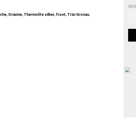
Stüc
Stüc