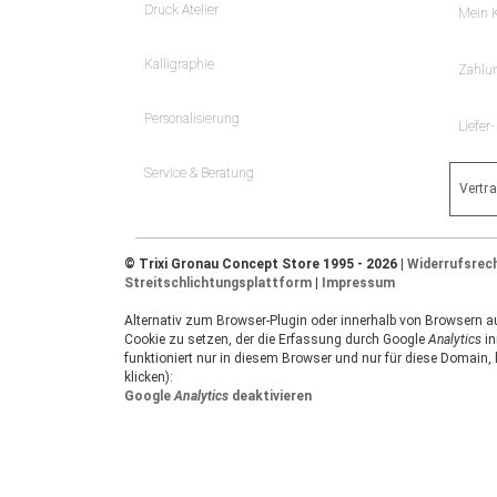
Druck Atelier
Mein 
Kalligraphie
Zahlu
Personalisierung
Liefer
Service & Beratung
Vertr
© Trixi Gronau Concept Store 1995 - 2026 |
Widerrufsrec
Streitschlichtungsplattform
|
Impressum
Alternativ zum Browser-Plugin oder innerhalb von Browsern auf
Cookie zu setzen, der die Erfassung durch Google
Analytics
in
funktioniert nur in diesem Browser und nur für diese Domain,
klicken):
Google
Analytics
deaktivieren