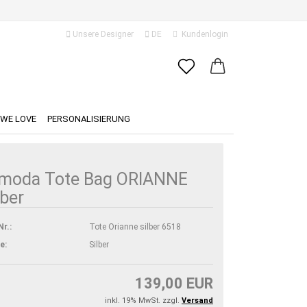
Unsere Designer
DE
Kundenlogin
ache auswählen
E-Mail
ferland
WE LOVE
PERSONALISIERUNG
Passwort
imoda Tote Bag ORIANNE
lber
Konto erstellen
Nr.:
Tote Orianne silber 6518
Passwort vergessen?
e:
Silber
139,00 EUR
inkl. 19% MwSt. zzgl.
Versand