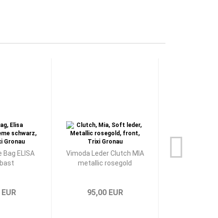
 Bag ELISA
Vimoda Leder Clutch MIA
Vimoda Leder 
abast
metallic rosegold
metallic
 EUR
95,00 EUR
95,00 