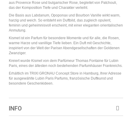
aus Provence Rose und bulgarischer Rose, begleitet von Patchouli,
das der Komposition Tiefe und Charakter verleiht.
Die Basis aus Labdanum, Opoponax und Bourbon Vanille wirkt warm,
harzig und weich. So entsteht ein Duftbild, das zugleich opulent,
feminin und geheimnisvoll erscheint, mit einer eleganten orientalischen
Anmutung.
Kismet ist ein Parfum für besondere Momente und für alle, die Rosen,
warme Harze und vanillige Tiefe lieben. Ein Duft mit Geschichte,
inspiriert von der Welt der Pariser Abendgesellschaften der Goldenen
Zwanziger.
Kreiert wurde Kismet von dem Parfümeur Thomas Fontaine für Lubin
Paris, eines der ältesten noch bestehenden Parfumhäuser Frankreichs.
Erhältlich im TRIXI GRONAU Concept Store in Hamburg, Ihrer Adresse
für ausgewählte Lubin Paris Parfums, französische Duftkunst und
besondere Geschenkideen.
INFO