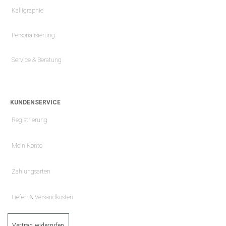
Kalligraphie
Personalisierung
Service & Beratung
KUNDENSERVICE
Registrierung
Mein Konto
Zahlungsarten
Liefer- & Versandkosten
Vertrag widerrufen