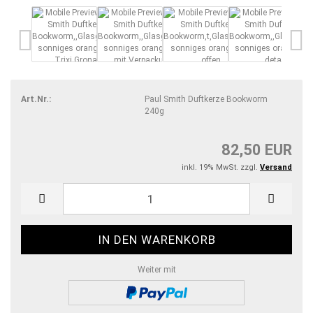
Art.Nr.:
Paul Smith Duftkerze Bookworm
240g
82,50 EUR
inkl. 19% MwSt. zzgl.
Versand
Weiter mit