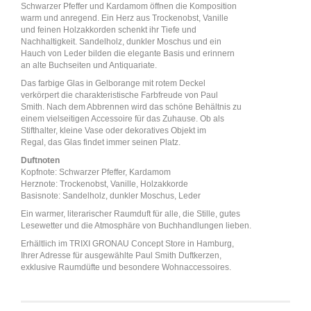
Schwarzer Pfeffer und Kardamom öffnen die Komposition
warm und anregend. Ein Herz aus Trockenobst, Vanille
und feinen Holzakkorden schenkt ihr Tiefe und
Nachhaltigkeit. Sandelholz, dunkler Moschus und ein
Hauch von Leder bilden die elegante Basis und erinnern
an alte Buchseiten und Antiquariate.
Das farbige Glas in Gelborange mit rotem Deckel
verkörpert die charakteristische Farbfreude von Paul
Smith. Nach dem Abbrennen wird das schöne Behältnis zu
einem vielseitigen Accessoire für das Zuhause. Ob als
Stifthalter, kleine Vase oder dekoratives Objekt im
Regal, das Glas findet immer seinen Platz.
Duftnoten
Kopfnote: Schwarzer Pfeffer, Kardamom
Herznote: Trockenobst, Vanille, Holzakkorde
Basisnote: Sandelholz, dunkler Moschus, Leder
Ein warmer, literarischer Raumduft für alle, die Stille, gutes
Lesewetter und die Atmosphäre von Buchhandlungen lieben.
Erhältlich im TRIXI GRONAU Concept Store in Hamburg,
Ihrer Adresse für ausgewählte Paul Smith Duftkerzen,
exklusive Raumdüfte und besondere Wohnaccessoires.