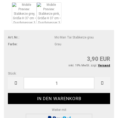
Art.Nr.:
Mo Man Tai Stabkerze grau
Farbe:
Grau
3,90 EUR
inkl. 19% MwSt. zzgl.
Versand
Stück:
Stück
Weiter mit