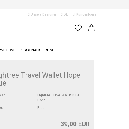
Unsere Designer
DE
Kundenlogin
ache auswählen
E-Mail
ferland
WE LOVE
PERSONALISIERUNG
Passwort
ghtree Travel Wallet Hope
ue
Konto erstellen
Nr.:
Lightree Travel Wallet Blue
Hope
Passwort vergessen?
e:
Blau
39,00 EUR