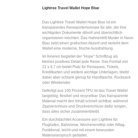
Lightree Travel Wallet Hope Blue
Das Lightree Travel Wallet Hope Blue ist ein
transparentes Reiseportemonnaie für alle, die ihre
wichtigsten Dokumente stilvoll und übersichtlich
organisieren möchten. Das Hahnentritt Muster in Neon
Blau setzt einen grafischen Akzent und verleiht dem
Wallet eine moderne, frische Ausstrahlung.
Im Inneren begleitet der "Hope" Schriftzug als
kleines positives Detail jede Reise. Das Format von
21 x 9,7 cm bietet Platz für Reisepass, Tickets,
Kreditkarten und weitere wichtige Unterlagen, bleibt
dabei aber schlank genug für Handtasche, Rucksack
oder Weekender.
Gefertigt aus 100 Prozent TPU ist das Travel Wallet
langlebig, flexibel und recycelbar. Das transparente
Material macht den Inhalt schnell sichtbar, während
Zippverschluss und Druckverschluss dafür sorgen,
dass alles sicher zusammenbleibt.
Ein durchdachtes Accessoire von Lightree für
Flughafen, Bahnreise, Wochenendtrip oder Alltag.
Funktional, leicht und mit einem bewussten
Materialanspruch gestaltet.