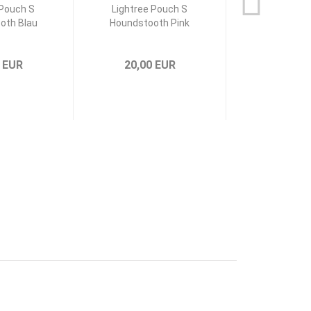
 Pouch S
Lightree Pouch S
Lightree Tra
oth Blau
Houndstooth Pink
Neon C
 EUR
20,00 EUR
39,00 