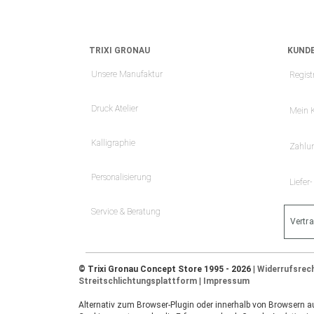
TRIXI GRONAU
KUNDE
Unsere Manufaktur
Regist
Druck Atelier
Mein 
Kalligraphie
Zahlu
Personalisierung
Liefer
Service & Beratung
Vertr
© Trixi Gronau Concept Store 1995 - 2026 |
Widerrufsrec
Streitschlichtungsplattform
|
Impressum
Alternativ zum Browser-Plugin oder innerhalb von Browsern auf