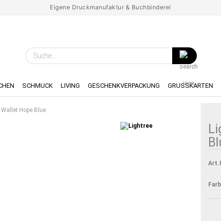
Eigene Druckmanufaktur & Buchbinderei
Spr
Suche...
Lie
CHEN
SCHMUCK
LIVING
GESCHENKVERPACKUNG
GRUSSKARTEN
l Wallet Hope Blue
Li
Bl
Art.
Farb