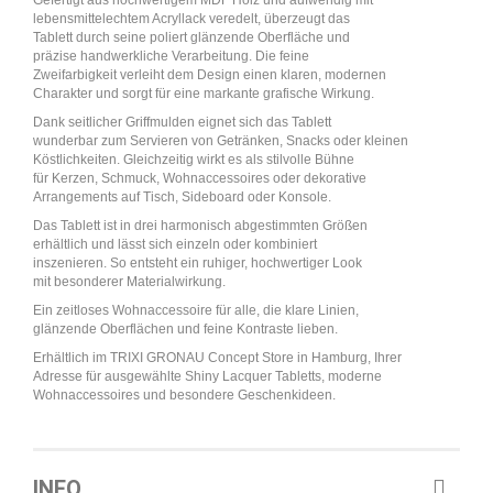
Gefertigt aus hochwertigem MDF Holz und aufwendig mit
lebensmittelechtem Acryllack veredelt, überzeugt das
Tablett durch seine poliert glänzende Oberfläche und
präzise handwerkliche Verarbeitung. Die feine
Zweifarbigkeit verleiht dem Design einen klaren, modernen
Charakter und sorgt für eine markante grafische Wirkung.
Dank seitlicher Griffmulden eignet sich das Tablett
wunderbar zum Servieren von Getränken, Snacks oder kleinen
Köstlichkeiten. Gleichzeitig wirkt es als stilvolle Bühne
für Kerzen, Schmuck, Wohnaccessoires oder dekorative
Arrangements auf Tisch, Sideboard oder Konsole.
Das Tablett ist in drei harmonisch abgestimmten Größen
erhältlich und lässt sich einzeln oder kombiniert
inszenieren. So entsteht ein ruhiger, hochwertiger Look
mit besonderer Materialwirkung.
Ein zeitloses Wohnaccessoire für alle, die klare Linien,
glänzende Oberflächen und feine Kontraste lieben.
Erhältlich im TRIXI GRONAU Concept Store in Hamburg, Ihrer
Adresse für ausgewählte Shiny Lacquer Tabletts, moderne
Wohnaccessoires und besondere Geschenkideen.
INFO