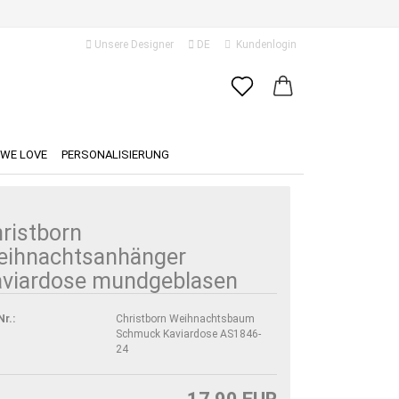
Unsere Designer
DE
Kundenlogin
ache auswählen
E-Mail
ferland
WE LOVE
PERSONALISIERUNG
Passwort
ristborn
eihnachtsanhänger
viardose mundgeblasen
Konto erstellen
Passwort vergessen?
Nr.:
Christborn Weihnachtsbaum
Schmuck Kaviardose AS1846-
24