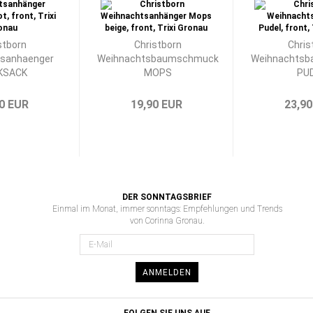
stborn
Christborn
Chris
sanhaenger
Weihnachtsbaumschmuck
Weihnachts
KSACK
MOPS
PU
0 EUR
19,90 EUR
23,90
DER SONNTAGSBRIEF
Einmal im Monat, immer sonntags: Empfehlungen und Trends
von Corinna Gronau.
ANMELDEN