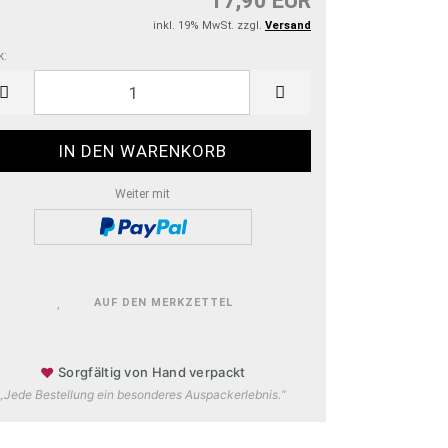
17,90 EUR
inkl. 19% MwSt. zzgl.
Versand
k:
k
Weiter mit
AUF DEN MERKZETTEL
♥
Sorgfältig von Hand verpackt
„Jede Bestellung ein besonderes Auspackerlebnis.“