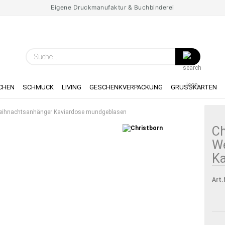
Eigene Druckmanufaktur & Buchbinderei
Spr
Suche...
Lie
CHEN
SCHMUCK
LIVING
GESCHENKVERPACKUNG
GRUSSKARTEN
Weihnachtsanhänger Kaviardose mundgeblasen
Ch
W
Ka
Art.