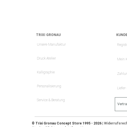
TRIXI GRONAU
KUNDE
Unsere Manufaktur
Regist
Druck Atelier
Mein 
Kalligraphie
Zahlu
Personalisierung
Liefer
Service & Beratung
Vertr
© Trixi Gronau Concept Store 1995 - 2026 |
Widerrufsrec