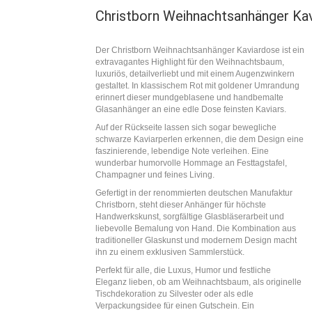
Christborn Weihnachtsanhänger Ka
Der Christborn Weihnachtsanhänger Kaviardose ist ein
extravagantes Highlight für den Weihnachtsbaum,
luxuriös, detailverliebt und mit einem Augenzwinkern
gestaltet. In klassischem Rot mit goldener Umrandung
erinnert dieser mundgeblasene und handbemalte
Glasanhänger an eine edle Dose feinsten Kaviars.
Auf der Rückseite lassen sich sogar bewegliche
schwarze Kaviarperlen erkennen, die dem Design eine
faszinierende, lebendige Note verleihen. Eine
wunderbar humorvolle Hommage an Festtagstafel,
Champagner und feines Living.
Gefertigt in der renommierten deutschen Manufaktur
Christborn, steht dieser Anhänger für höchste
Handwerkskunst, sorgfältige Glasbläserarbeit und
liebevolle Bemalung von Hand. Die Kombination aus
traditioneller Glaskunst und modernem Design macht
ihn zu einem exklusiven Sammlerstück.
Perfekt für alle, die Luxus, Humor und festliche
Eleganz lieben, ob am Weihnachtsbaum, als originelle
Tischdekoration zu Silvester oder als edle
Verpackungsidee für einen Gutschein. Ein