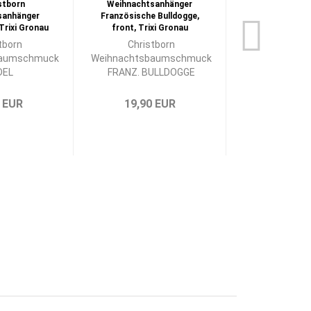
tborn
Christborn
Christ
baumschmuck
Weihnachtsbaumschmuck
Weihnach
DEL
FRANZ. BULLDOGGE
Schmuck 
 EUR
19,90 EUR
23,90 