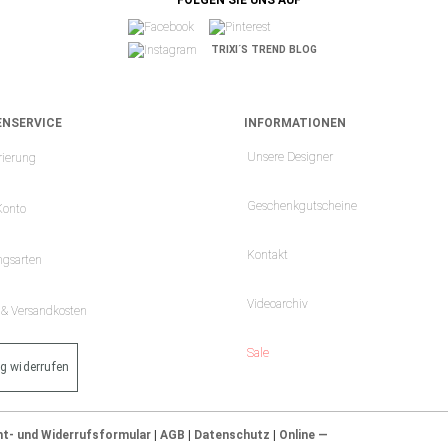
FOLGEN SIE UNS AUF
TRIXI´S TREND BLOG
NSERVICE
INFORMATIONEN
Unsere Designer
rierung
Geschenkgutscheine
Konto
Kontakt
ngsarten
Videoarchiv
- & Versandkosten
Sale
ag widerrufen
ht- und Widerrufsformular
|
AGB
|
Datenschutz
|
Online —