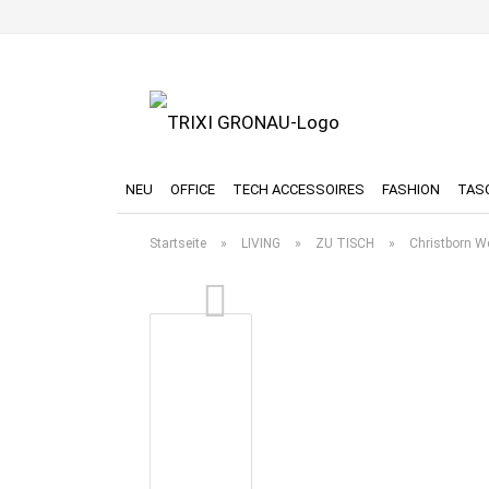
NEU
OFFICE
TECH ACCESSOIRES
FASHION
TAS
Startseite
»
LIVING
»
ZU TISCH
»
Christborn 