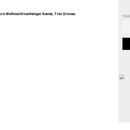
Stüc
Stüc