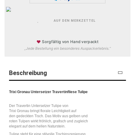
AUF DEN MERKZETTEL
♥
Sorgfältig von Hand verpackt
„Jede Bestellung ein besonderes Auspackerlebnis.“
Beschreibung
Trixi Gronau Untersetzer Travertinfliese Tulipe
Der Travertin Untersetzer Tulipe von
Trixi Gronau bringt florale Leichtigkeit auf
den gedeckten Tisch. Das Motiv aus gelben und
roten Tulpen wirkt fröhlich, grafisch und zugleich
elegant auf dem hellen Naturstein.
Tulipe steht für eine stilvolle Tischinszenierung