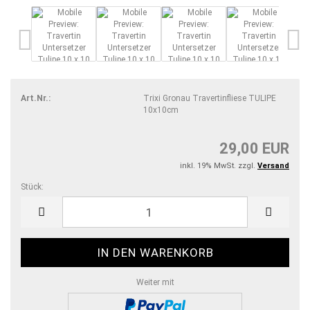
Art.Nr.:
Trixi Gronau Travertinfliese TULIPE
10x10cm
29,00 EUR
inkl. 19% MwSt. zzgl.
Versand
Stück:
Stück
Weiter mit