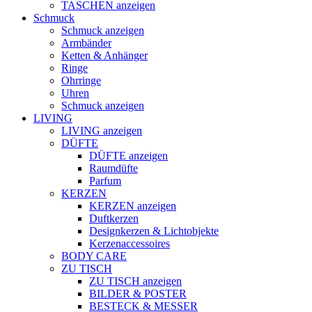
TASCHEN anzeigen
Schmuck
Schmuck anzeigen
Armbänder
Ketten & Anhänger
Ringe
Ohrringe
Uhren
Schmuck anzeigen
LIVING
LIVING anzeigen
DÜFTE
DÜFTE anzeigen
Raumdüfte
Parfum
KERZEN
KERZEN anzeigen
Duftkerzen
Designkerzen & Lichtobjekte
Kerzenaccessoires
BODY CARE
ZU TISCH
ZU TISCH anzeigen
BILDER & POSTER
BESTECK & MESSER