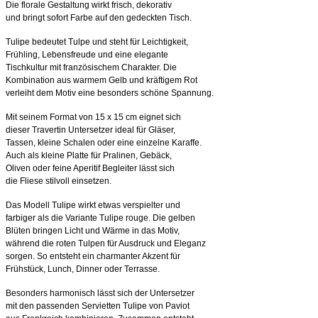
Die florale Gestaltung wirkt frisch, dekorativ
und bringt sofort Farbe auf den gedeckten Tisch.
Tulipe bedeutet Tulpe und steht für Leichtigkeit,
Frühling, Lebensfreude und eine elegante
Tischkultur mit französischem Charakter. Die
Kombination aus warmem Gelb und kräftigem Rot
verleiht dem Motiv eine besonders schöne Spannung.
Mit seinem Format von 15 x 15 cm eignet sich
dieser Travertin Untersetzer ideal für Gläser,
Tassen, kleine Schalen oder eine einzelne Karaffe.
Auch als kleine Platte für Pralinen, Gebäck,
Oliven oder feine Aperitif Begleiter lässt sich
die Fliese stilvoll einsetzen.
Das Modell Tulipe wirkt etwas verspielter und
farbiger als die Variante Tulipe rouge. Die gelben
Blüten bringen Licht und Wärme in das Motiv,
während die roten Tulpen für Ausdruck und Eleganz
sorgen. So entsteht ein charmanter Akzent für
Frühstück, Lunch, Dinner oder Terrasse.
Besonders harmonisch lässt sich der Untersetzer
mit den passenden Servietten Tulipe von Paviot