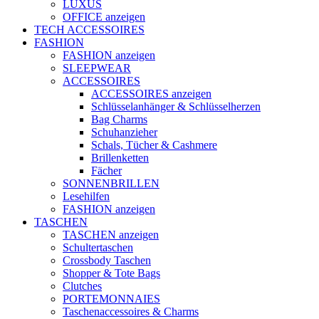
LUXUS
OFFICE anzeigen
TECH ACCESSOIRES
FASHION
FASHION anzeigen
SLEEPWEAR
ACCESSOIRES
ACCESSOIRES anzeigen
Schlüsselanhänger & Schlüsselherzen
Bag Charms
Schuhanzieher
Schals, Tücher & Cashmere
Brillenketten
Fächer
SONNENBRILLEN
Lesehilfen
FASHION anzeigen
TASCHEN
TASCHEN anzeigen
Schultertaschen
Crossbody Taschen
Shopper & Tote Bags
Clutches
PORTEMONNAIES
Taschenaccessoires & Charms