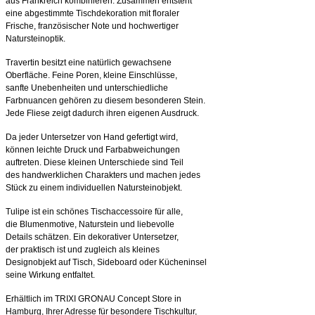
aus Frankreich kombinieren. Zusammen entsteht
eine abgestimmte Tischdekoration mit floraler
Frische, französischer Note und hochwertiger
Natursteinoptik.
Travertin besitzt eine natürlich gewachsene
Oberfläche. Feine Poren, kleine Einschlüsse,
sanfte Unebenheiten und unterschiedliche
Farbnuancen gehören zu diesem besonderen Stein.
Jede Fliese zeigt dadurch ihren eigenen Ausdruck.
Da jeder Untersetzer von Hand gefertigt wird,
können leichte Druck und Farbabweichungen
auftreten. Diese kleinen Unterschiede sind Teil
des handwerklichen Charakters und machen jedes
Stück zu einem individuellen Natursteinobjekt.
Tulipe ist ein schönes Tischaccessoire für alle,
die Blumenmotive, Naturstein und liebevolle
Details schätzen. Ein dekorativer Untersetzer,
der praktisch ist und zugleich als kleines
Designobjekt auf Tisch, Sideboard oder Kücheninsel
seine Wirkung entfaltet.
Erhältlich im TRIXI GRONAU Concept Store in
Hamburg, Ihrer Adresse für besondere Tischkultur,