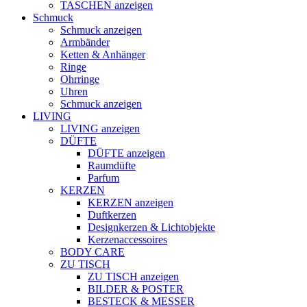
TASCHEN anzeigen
Schmuck
Schmuck anzeigen
Armbänder
Ketten & Anhänger
Ringe
Ohrringe
Uhren
Schmuck anzeigen
LIVING
LIVING anzeigen
DÜFTE
DÜFTE anzeigen
Raumdüfte
Parfum
KERZEN
KERZEN anzeigen
Duftkerzen
Designkerzen & Lichtobjekte
Kerzenaccessoires
BODY CARE
ZU TISCH
ZU TISCH anzeigen
BILDER & POSTER
BESTECK & MESSER