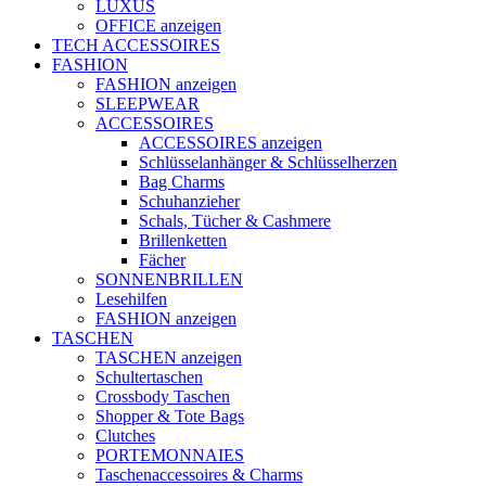
LUXUS
OFFICE anzeigen
TECH ACCESSOIRES
FASHION
FASHION anzeigen
SLEEPWEAR
ACCESSOIRES
ACCESSOIRES anzeigen
Schlüsselanhänger & Schlüsselherzen
Bag Charms
Schuhanzieher
Schals, Tücher & Cashmere
Brillenketten
Fächer
SONNENBRILLEN
Lesehilfen
FASHION anzeigen
TASCHEN
TASCHEN anzeigen
Schultertaschen
Crossbody Taschen
Shopper & Tote Bags
Clutches
PORTEMONNAIES
Taschenaccessoires & Charms