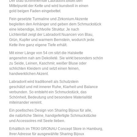
Der blau schimmernde Labradorit bildet den
Mittelpunkt der Kette und wird kunstvoll in einen
gold beigen Faden eingebettet.
Fein gesetzte Turmaline und Zirkonium Akzente
begleiten den Anhänger und geben dem Schmuckstück
eine lebendige, lichtvolle Struktur. Je nach
Lichteinfall zeigt der Labradorit Nuancen von Blau,
Grün, Kupfer und warmem Bernstein, wodurch jede
Kette ihre ganz eigene Tiefe erhält.
Mit einer Länge von 54 cm sitzt die Halskette
angenehm nah am Dekolleté. Sie wirkt besonders schön
zu Seide, Leinen, Kaschmir, weißer Bluse oder
schlichten Kleidern und setzt einen feinen,
handwerklichen Akzent.
Labradorit wird traditionell als Schutzstein
geschätzt und mit innerer Ruhe, Klarheit und Balance
verbunden. So entsteht ein Schmuckstück, das
Schönheit, Bedeutung und besondere Materialität
miteinander vereint.
Ein poetisches Design von Sharing Bijoux für alle,
die natürliche Steine, handgefertigte Schmuckstücke
und Accessoires mit Seele lieben.
Erhältlich im TRIXI GRONAU Concept Store in Hamburg,
Ihrer Adresse für ausgewählte Sharing Bijoux