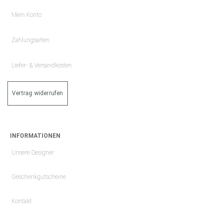
Mein Konto
Zahlungsarten
Liefer- & Versandkosten
Vertrag widerrufen
INFORMATIONEN
Unsere Designer
Geschenkgutscheine
Kontakt