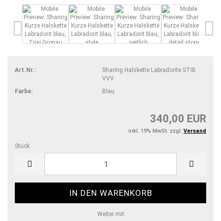
Art.Nr.:
Sharing Halskette Labradorite STIB
VVV
Farbe:
Blau
340,00 EUR
inkl. 19% MwSt. zzgl.
Versand
Stück:
Stück
Weiter mit