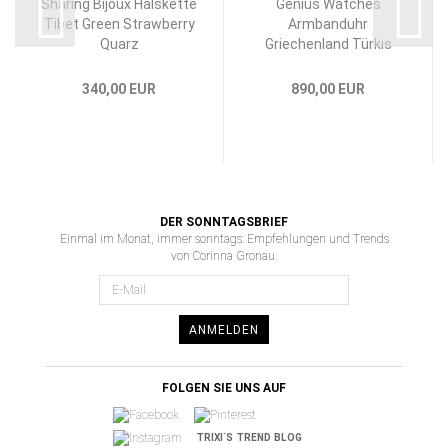
Sharing Bijoux Halskette
Genius Watches
Tibet Green Strawberry
Armbanduhr
Quarz
Griechenland Türkis
340,00 EUR
890,00 EUR
DER SONNTAGSBRIEF
Einmal im Monat, immer sonntags: Empfehlungen und Trends
von Corinna Gronau.
ANMELDEN
FOLGEN SIE UNS AUF
TRIXI´S TREND BLOG