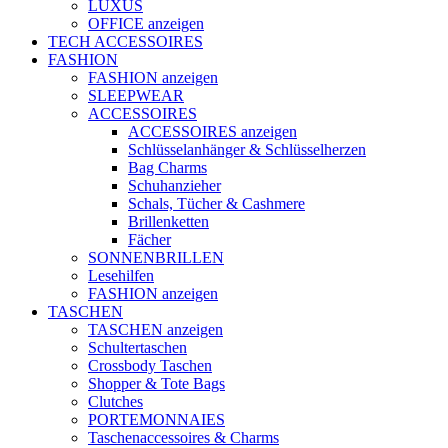
LUXUS
OFFICE anzeigen
TECH ACCESSOIRES
FASHION
FASHION anzeigen
SLEEPWEAR
ACCESSOIRES
ACCESSOIRES anzeigen
Schlüsselanhänger & Schlüsselherzen
Bag Charms
Schuhanzieher
Schals, Tücher & Cashmere
Brillenketten
Fächer
SONNENBRILLEN
Lesehilfen
FASHION anzeigen
TASCHEN
TASCHEN anzeigen
Schultertaschen
Crossbody Taschen
Shopper & Tote Bags
Clutches
PORTEMONNAIES
Taschenaccessoires & Charms