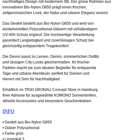
nachhaltiges Design mit modernem Stil. Der grüne Rahmen aus
innovativem Bio-Nylon G850 prägt einen frischen,
zeitgenössischen Look, der Natur und urbane Eleganz vereint.
Das Gestell besteht aus Bio-Nylon G850 und wird von
dunkelvioletten Polycarbonat-Gläsern mit vollständigem
UV-400-Schutz ergänzt. Die hochwertige Verarbeitung
garantiert Langlebigkeit und zuverlässigen Schutz bei
gleichzeitig entspanntem Tragekomfort.
Die Devon passt zu Leinen, Denim, sommerlichen Outfits
und lässigen City-Looks gleichermaßen. Ihr frischer
Farbton macht sie zum idealen Begleiter für entspannte
Tage und urbane Abenteuer, perfekt für Damen und
Herren mit Sinn für Nachhaltigkeit.
Erhältlich im TRIXI GRONAU Concept Store in Hamburg,
Ihrer Adresse für ausgewählte KOMONO Sonnenbrillen,
stilvolle Accessoires und besondere Geschenkideen.
INFO
• Gestell aus Bio-Nylon G850
• Gläser Polycarbonat
• Farbe grün
• Linsenkat.3