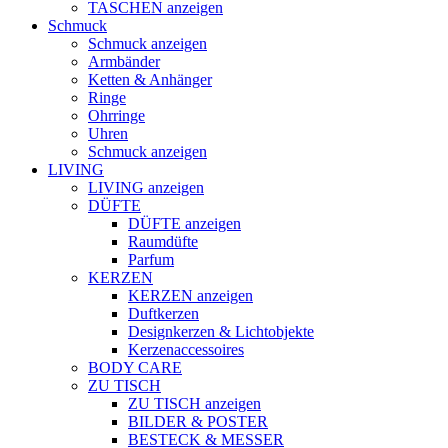
TASCHEN anzeigen
Schmuck
Schmuck anzeigen
Armbänder
Ketten & Anhänger
Ringe
Ohrringe
Uhren
Schmuck anzeigen
LIVING
LIVING anzeigen
DÜFTE
DÜFTE anzeigen
Raumdüfte
Parfum
KERZEN
KERZEN anzeigen
Duftkerzen
Designkerzen & Lichtobjekte
Kerzenaccessoires
BODY CARE
ZU TISCH
ZU TISCH anzeigen
BILDER & POSTER
BESTECK & MESSER