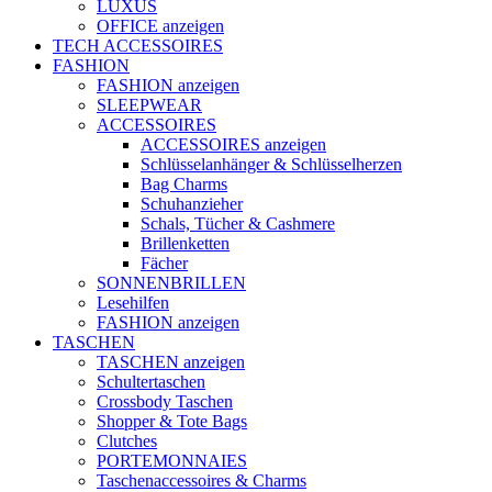
LUXUS
OFFICE anzeigen
TECH ACCESSOIRES
FASHION
FASHION anzeigen
SLEEPWEAR
ACCESSOIRES
ACCESSOIRES anzeigen
Schlüsselanhänger & Schlüsselherzen
Bag Charms
Schuhanzieher
Schals, Tücher & Cashmere
Brillenketten
Fächer
SONNENBRILLEN
Lesehilfen
FASHION anzeigen
TASCHEN
TASCHEN anzeigen
Schultertaschen
Crossbody Taschen
Shopper & Tote Bags
Clutches
PORTEMONNAIES
Taschenaccessoires & Charms