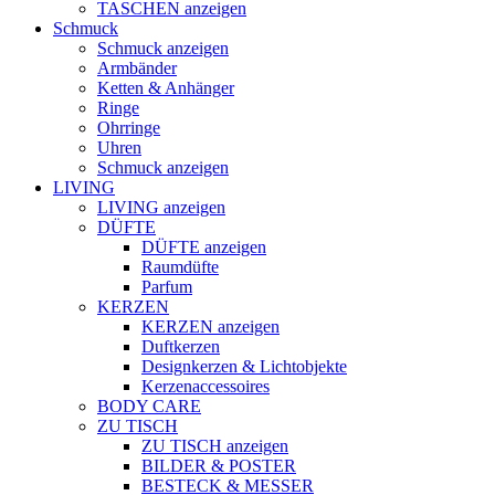
TASCHEN anzeigen
Schmuck
Schmuck anzeigen
Armbänder
Ketten & Anhänger
Ringe
Ohrringe
Uhren
Schmuck anzeigen
LIVING
LIVING anzeigen
DÜFTE
DÜFTE anzeigen
Raumdüfte
Parfum
KERZEN
KERZEN anzeigen
Duftkerzen
Designkerzen & Lichtobjekte
Kerzenaccessoires
BODY CARE
ZU TISCH
ZU TISCH anzeigen
BILDER & POSTER
BESTECK & MESSER