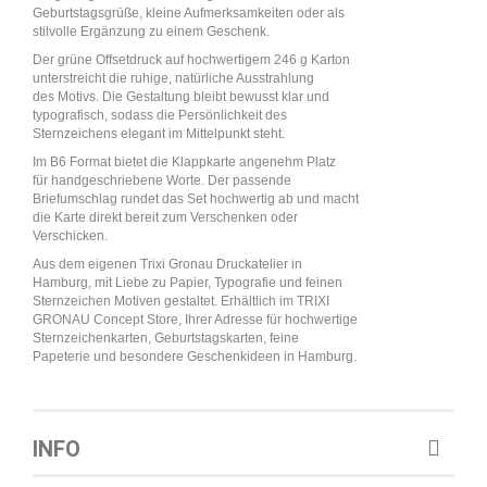
Geburtstagsgrüße, kleine Aufmerksamkeiten oder als
stilvolle Ergänzung zu einem Geschenk.
Der grüne Offsetdruck auf hochwertigem 246 g Karton
unterstreicht die ruhige, natürliche Ausstrahlung
des Motivs. Die Gestaltung bleibt bewusst klar und
typografisch, sodass die Persönlichkeit des
Sternzeichens elegant im Mittelpunkt steht.
Im B6 Format bietet die Klappkarte angenehm Platz
für handgeschriebene Worte. Der passende
Briefumschlag rundet das Set hochwertig ab und macht
die Karte direkt bereit zum Verschenken oder
Verschicken.
Aus dem eigenen Trixi Gronau Druckatelier in
Hamburg, mit Liebe zu Papier, Typografie und feinen
Sternzeichen Motiven gestaltet. Erhältlich im TRIXI
GRONAU Concept Store, Ihrer Adresse für hochwertige
Sternzeichenkarten, Geburtstagskarten, feine
Papeterie und besondere Geschenkideen in Hamburg.
INFO