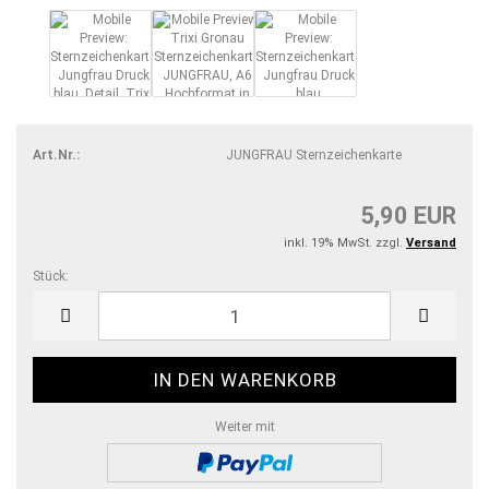
Art.Nr.:
JUNGFRAU Sternzeichenkarte
5,90 EUR
inkl. 19% MwSt. zzgl.
Versand
Stück:
Stück
Weiter mit